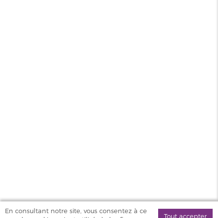
Saveur
Gourmand
Contenance
50ml
PG/VG
30/70
Pays
France
MAGASINS
PRODUITS
AIDE & SERVICES
VAPOSTORE
En consultant notre site, vous consentez à ce
Tout accepter