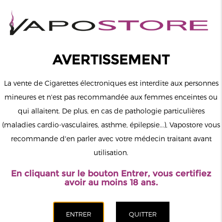
0
Connexion
AVERTISSEMENT
La vente de Cigarettes électroniques est interdite aux personnes
mineures et n'est pas recommandée aux femmes enceintes ou
qui allaitent. De plus, en cas de pathologie particulières
MENU
(maladies cardio-vasculaires, asthme, épilepsie...), Vapostore vous
recommande d'en parler avec votre médecin traitant avant
Le vapotage est une transition vers une vie sans tabac puis sans
utilisation.
dépendance à la nicotine. Ne vapotez pas si vous ne fumez pas.
En cliquant sur le bouton Entrer, vous certifiez
Accueil
>
ELiquide
>
Français
>
Vapostore
>
Custard
avoir au moins 18 ans.
Authentique Vapostore 50ml 00mg
CATÉGORIES