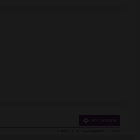
mètres de la gare, ainsi qu'en RER A, à seulement 130 mètres
M'Y RENDRE
latitude :
48.9387514
longitude :
2.1582811