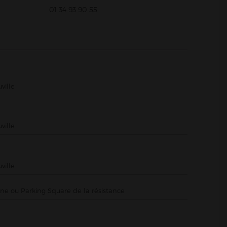
01 34 93 90 55
ville
ville
ville
ne ou Parking Square de la résistance