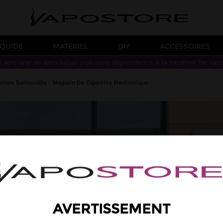
IQUIDE
MATÉRIEL
DIY
ACCESSOIRES
n vers une vie sans tabac puis sans dépendance à la nicotine. Ne vap
store Sartrouville - Magasin De Cigarette Électronique
AVERTISSEMENT