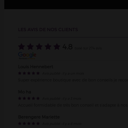
LES AVIS DE NOS CLIENTS
4.8
basé sur
274
avis
Louis Hennebert
Avis publié : il y a un mois
Super expérience boutique avec de bon conseils je re
Mo ha
Avis publié : il y a 3 mois
Accueil formidable de très bon conseil et s’adapte à nos
Berengere Mariette
Avis publié : il y a 6 mois