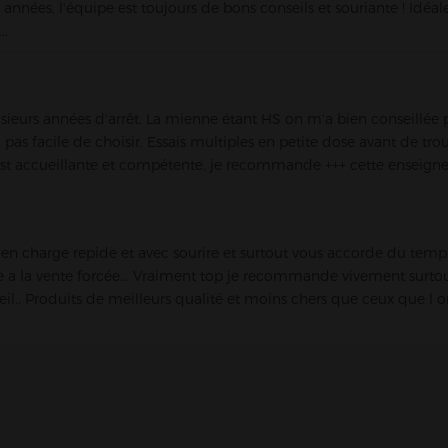
 années, l'équipe est toujours de bons conseils et souriante ! Idéal
..
sieurs années d'arrêt. La mienne étant HS on m'a bien conseillée 
s facile de choisir. Essais multiples en petite dose avant de trou
est accueillante et compétente, je recommande +++ cette enseigne 
 en charge repide et avec sourire et surtout vous accorde du temps
 a la vente forcée... Vraiment top je recommande vivement surtou
il.. Produits de meilleurs qualité et moins chers que ceux que l on