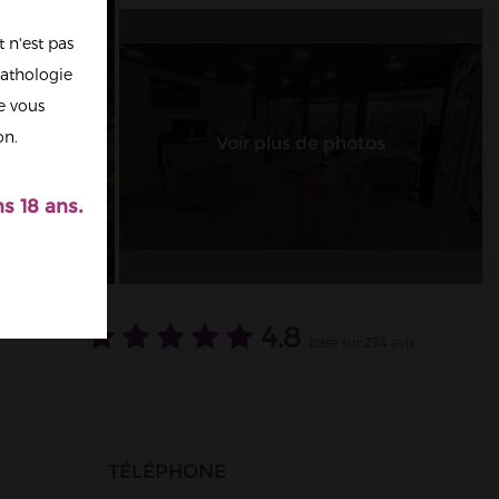
 n'est pas
athologie
re vous
on.
Voir plus de photos
s 18 ans.
4.8
basé sur 274 avis
TÉLÉPHONE