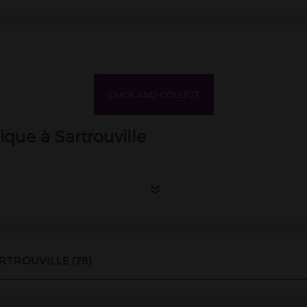
CLICK AND COLLECT
ique à Sartrouville
insi que le samedi de 9h à 20h sans interruption
.
»
artrouville ?
rouve au 1 place des Fusillés. Il est accessible en Transilien, à 210 
TROUVILLE (78)