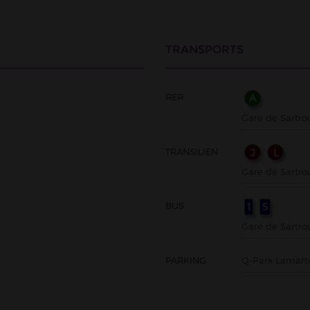
TRANSPORTS
RER
A
Gare de Sartrou
TRANSILIEN
J
L
Gare de Sartrou
BUS
1
5
Gare de Sartrou
PARKING
Q-Park Lamarti