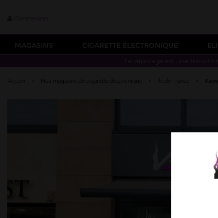
Connexion
MAGASINS
CIGARETTE ÉLECTRONIQUE
EL
Le vapotage est une transitio
Accueil
>
Nos magasins de cigarette électronique
>
Île de France
>
Vapo