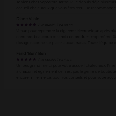
Je viens chez vapostore sartrouville depuis déjà plusieurs
accueil chaleureux que vous êtes reçu ! Je recommande.
Diane Vilain
Avis publié : il y a un an
Venue pour reprendre la cigarette électronique après plu
contente, beaucoup de choix en produits, trop même 😉 pa
dosage nicotine sur place, aucun tracas. Toute l'équipe 
Farid “Ben” Ben
Avis publié : il y a 4 ans
Un très grand merci pour votre accueil chaleureux. Prise
à chacun et également ce n est pas le genre de boutique
encore mille mercis pour vos conseils et pour votre accue