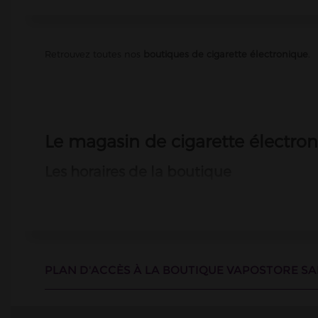
Retrouvez toutes nos
boutiques de cigarette électronique
.
Le magasin de cigarette électron
Les horaires de la boutique
La boutique est ouverte du
lundi au vendredi de 8h à 20h a
Comment se rendre dans la boutique à S
Le magasin de cigarettes électroniques de Sartrouville se t
de la gare.
PLAN D'ACCÈS À LA BOUTIQUE VAPOSTORE SAR
Pour une visite virtuelle...cliquez sur le lien ci-dessous :
https://my.matterport.com/show/?m=TdVPBu1ScgE