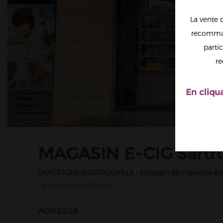
La vente 
recomman
partic
re
En cliqu
MAGASIN E-CIG Sartrou
VAPOSTORE SARTROUVILLE - Magasin de cigarette éle
Île de France / France
ADRESSE