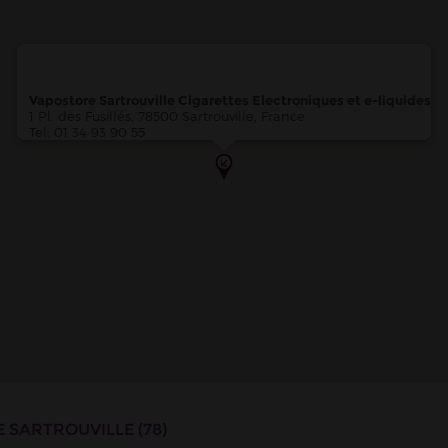
ronique de : Yvelines
Vapostore Sartrouville Cigarettes Electroniques et e-liquides
1 Pl. des Fusillés, 78500 Sartrouville, France
asin de cigarette électronique
Tel: 01 34 93 90 55
HELAY 2 Avenue du Bearn, 78200 Buchelay
EN-LAYE - Magasin de cigarette électronique
in-en-Laye
E SARTROUVILLE (78)