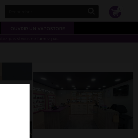
0
OUVRIR UN VAPOSTORE
otez pas si vous ne fumez pas.