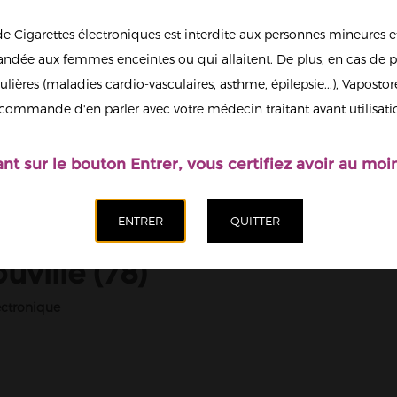
de Cigarettes électroniques est interdite aux personnes mineures et
dée aux femmes enceintes ou qui allaitent. De plus, en cas de p
ulières (maladies cardio-vasculaires, asthme, épilepsie...), Vaposto
commande d'en parler avec votre médecin traitant avant utilisati
ant sur le bouton Entrer, vous certifiez avoir au moin
ville (78)
ctronique