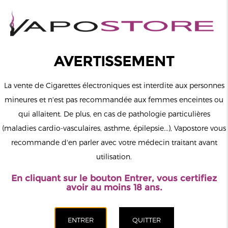
0
Connexion
AVERTISSEMENT
La vente de Cigarettes électroniques est interdite aux personnes
mineures et n'est pas recommandée aux femmes enceintes ou
qui allaitent. De plus, en cas de pathologie particulières
MENU
(maladies cardio-vasculaires, asthme, épilepsie...), Vapostore vous
recommande d'en parler avec votre médecin traitant avant
Le vapotage est une transition vers une vie sans tabac puis sans
utilisation.
dépendance à la nicotine. Ne vapotez pas si vous ne fumez pas.
En cliquant sur le bouton Entrer, vous certifiez
Accueil
>
ELiquide
>
Sel de Nicotine
>
Curieux
avoir au moins 18 ans.
CATÉGORIES