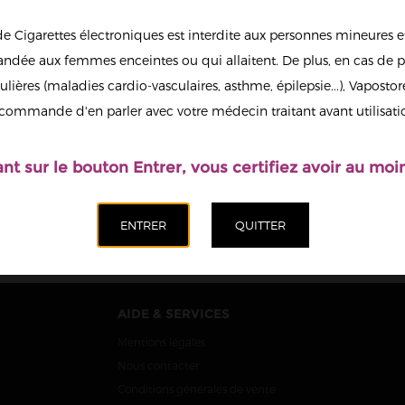
de Cigarettes électroniques est interdite aux personnes mineures et
dée aux femmes enceintes ou qui allaitent. De plus, en cas de p
ulières (maladies cardio-vasculaires, asthme, épilepsie...), Vaposto
SO NIC SALT
PÊCHE D'ÉTÉ NIC
'S LIQUIDE
SALT CLARK'S
commande d'en parler avec votre médecin traitant avant utilisati
10ML
LIQUIDE 10ML
6,20 €
6,20 €
ant sur le bouton Entrer, vous certifiez avoir au moin
AIDE & SERVICES
Mentions légales
Nous contacter
Conditions générales de vente