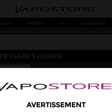
IQUIDE
MATÉRIEL
DIY
ACCESSOIRES
n vers une vie sans tabac puis sans dépendance à la nicotine. Ne vap
DE CLARK'S LIQUIDE
AVERTISSEMENT