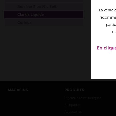
Ben Northon Nic Salt
La vente 
Clark's Liquide
recomman
Curieux
partic
EL PA
Dr. Frost
CLARK
re
Dinner Lady Salt Nic
Drifter
En cliqu
Elfbar
Dr Vapes
Esalt EliquidFrance
Salt by Flavour Power
Gobar
MAGASINS
PRODUITS
JNR
Cigarettes électroniques
Just Juice
E-Liquides
Liquidarom
Accessoires