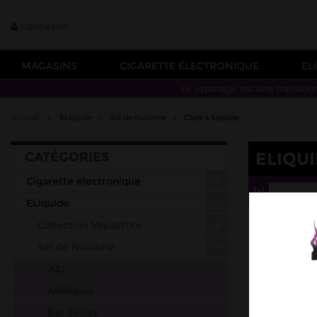
Connexion
MAGASINS
CIGARETTE ÉLECTRONIQUE
EL
Le vapotage est une transitio
Accueil
>
ELiquide
>
Sel de Nicotine
>
Clark's Liquide
ELIQUI
CATÉGORIES
Cigarette électronique
Tri
--
ELiquide
Collection Vapostore
Sel de Nicotine
A&L
Alfaliquid
Bar Series