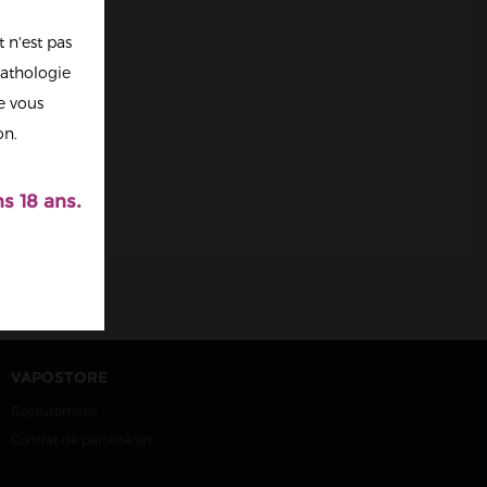
 n'est pas
athologie
re vous
on.
s 18 ans.
VAPOSTORE
Recrutement
Contrat de partenariat