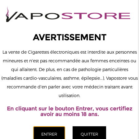
0
Connexion
AVERTISSEMENT
La vente de Cigarettes électroniques est interdite aux personnes
mineures et n'est pas recommandée aux femmes enceintes ou
qui allaitent. De plus, en cas de pathologie particulières
MENU
(maladies cardio-vasculaires, asthme, épilepsie...), Vapostore vous
recommande d'en parler avec votre médecin traitant avant
Le vapotage est une transition vers une vie sans tabac puis sans
utilisation.
dépendance à la nicotine. Ne vapotez pas si vous ne fumez pas.
En cliquant sur le bouton Entrer, vous certifiez
Accueil
>
ELiquide
>
Sel de Nicotine
>
Drifter
avoir au moins 18 ans.
CATÉGORIES