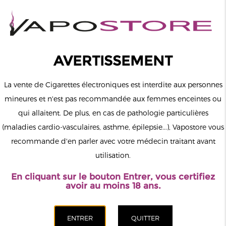
0
Connexion
AVERTISSEMENT
La vente de Cigarettes électroniques est interdite aux personnes
mineures et n'est pas recommandée aux femmes enceintes ou
qui allaitent. De plus, en cas de pathologie particulières
MENU
(maladies cardio-vasculaires, asthme, épilepsie...), Vapostore vous
recommande d'en parler avec votre médecin traitant avant
Le vapotage est une transition vers une vie sans tabac puis sans
utilisation.
dépendance à la nicotine. Ne vapotez pas si vous ne fumez pas.
En cliquant sur le bouton Entrer, vous certifiez
Accueil
>
ELiquide
>
Anglais
>
Drifter
>
Framboise Goyave
avoir au moins 18 ans.
Glacées Exotic Edition Bar Salts Drifter 10ml
CATÉGORIES