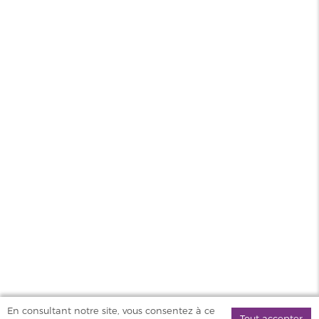
Contenance
10ml
PG/VG
50/50
Pays
UK
Sel de
Oui
nicotine
MAGASINS
PRODUITS
AIDE & SERVICES
VAPOSTORE
En consultant notre site, vous consentez à ce
Tout accepter