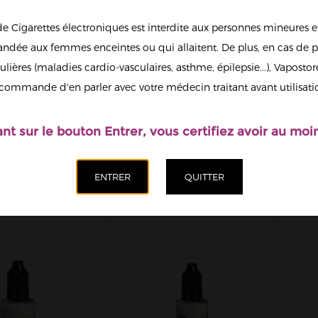
de Cigarettes électroniques est interdite aux personnes mineures et
dée aux femmes enceintes ou qui allaitent. De plus, en cas de p
ulières (maladies cardio-vasculaires, asthme, épilepsie...), Vaposto
commande d'en parler avec votre médecin traitant avant utilisati
ant sur le bouton Entrer, vous certifiez avoir au moin
E PASTÈQUE
FRAISE POIRE
F
CENTRÉ LE
CONCENTRÉ LE
T VERGER...
PETIT VERGER 30ML
C
13,90 €
13,90 €