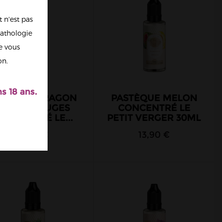
 n'est pas
athologie
re vous
on.
s 18 ans.
RUIT DU DRAGON
PASTÈQUE MELON
FRUITS ROUGES
CONCENTRÉ LE
ONCENTRÉ LE...
PETIT VERGER 30ML
13,90 €
13,90 €