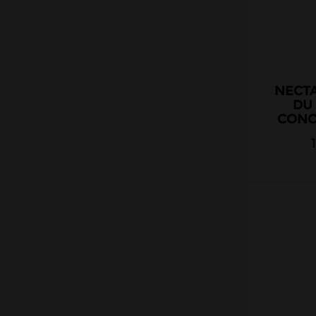
EliquidFrance
EliquidFrance Fruizee
Empire Brew
Extradiy
NECTA
Full Moon
DU
Gatsby
CONCE
Halo
Juice 66
Jungle Wave
Just Juice
Le Coq Qui Vape
Le Vapoteur Breton
Liquidarom
Le French Liquide
Maison Fuel