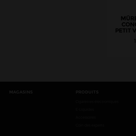
Lolo Cardon
MÛRE
Mawix
CON
Millésime
PETIT 
Obvious Liquids
O'Jlab
Petit Nuage
Prestige
Protect
Pulp
MAGASINS
PRODUITS
Quack's Juice Factory
Cigarettes électroniques
Roykin
E-Liquides
Revolute
Accessoires
Rud & Gad
Coin des experts
Savourea