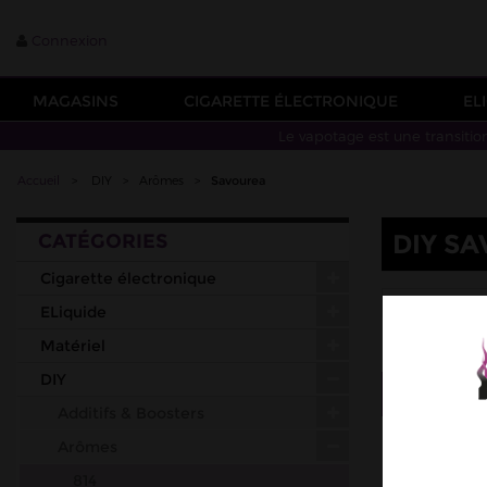
Connexion
MAGASINS
CIGARETTE ÉLECTRONIQUE
EL
Le vapotage est une transitio
Accueil
>
DIY
>
Arômes
>
Savourea
DIY S
CATÉGORIES
Cigarette électronique
ARÔMES & 
ELiquide
Matériel
DIY
Tri
--
Additifs & Boosters
Arômes
814