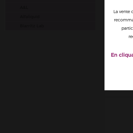
A&L
La vente 
Alfaliquid
recomman
Biarritz Lab
partic
Big Papa
re
Chefs Flavours
Cloud Vapor
En cliqu
CERIS
Crazy Labs
CON
PETI
Curieux
Dictator
Dinner Lady
DIY Monster
Don Cristo
E saveur
E.Tasty