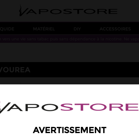
IQUIDE
MATÉRIEL
DIY
ACCESSOIRES
n vers une vie sans tabac puis sans dépendance à la nicotine. Ne vap
AVOUREA
SECRETS
AVERTISSEMENT