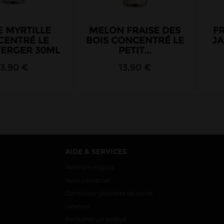
 MYRTILLE
MELON FRAISE DES
F
CENTRÉ LE
BOIS CONCENTRÉ LE
JA
VERGER 30ML
PETIT...
13,90 €
13,90 €
AIDE & SERVICES
Mentions légales
Nous contacter
Conditions générales de vente
Livraison
Retourner un produit