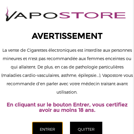
0
Connexion
AVERTISSEMENT
La vente de Cigarettes électroniques est interdite aux personnes
mineures et n'est pas recommandée aux femmes enceintes ou
qui allaitent. De plus, en cas de pathologie particulières
MENU
(maladies cardio-vasculaires, asthme, épilepsie...), Vapostore vous
recommande d'en parler avec votre médecin traitant avant
Le vapotage est une transition vers une vie sans tabac puis sans
utilisation.
dépendance à la nicotine. Ne vapotez pas si vous ne fumez pas.
En cliquant sur le bouton Entrer, vous certifiez
Accueil
>
ELiquide
>
Français
>
Survivor Reborn
avoir au moins 18 ans.
CATÉGORIES