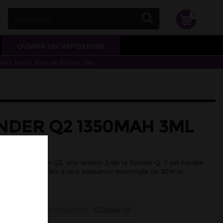
0
OUVRIR UN VAPOSTORE
otez pas si vous ne fumez pas.
ONDER Q2 1350MAH 3ML
APE
son kit Sonder Q2, une version 2 de la Sonder Q. Il est équipé
tégrée de 1350 mAh, a une puissance maximale de 30W et
cité de 3ml.
es résistances compatibles -
Cliquez ici