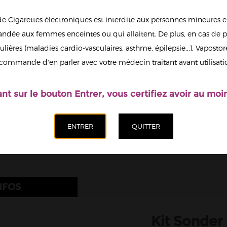
17,90 €
de Cigarettes électroniques est interdite aux personnes mineures et
dée aux femmes enceintes ou qui allaitent. De plus, en cas de p
Couleur
ulières (maladies cardio-vasculaires, asthme, épilepsie...), Vaposto
Afficher en
Apricot Yellow
commande d'en parler avec votre médecin traitant avant utilisati
grand
Quantité
ant sur le bouton Entrer, vous certifiez avoir au moin
Ajoute
NFOS
Kit Sonder