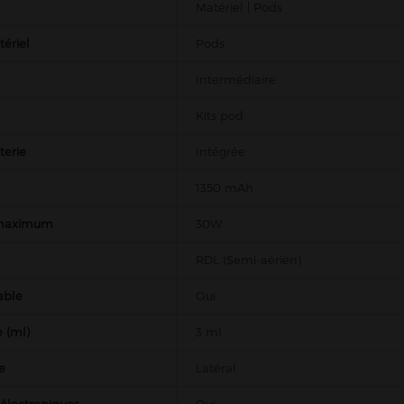
Matériel | Pods
ériel
Pods
Intermédiaire
Kits pod
terie
Intégrée
1350 mAh
 maximum
30W
RDL (Semi-aérien)
able
Oui
 (ml)
3 ml
e
Latéral