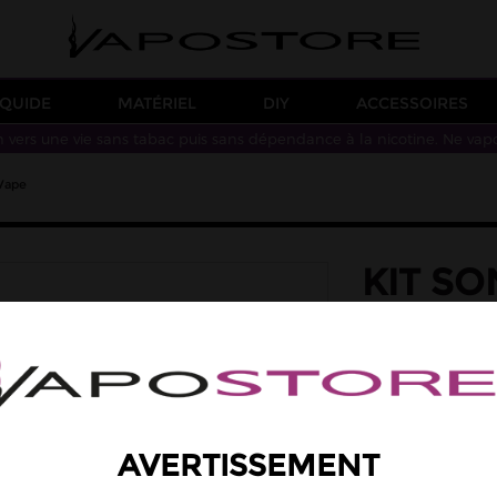
IQUIDE
MATÉRIEL
DIY
ACCESSOIRES
n vers une vie sans tabac puis sans dépendance à la nicotine. Ne vap
Vape
KIT S
GEEKV
GeekVape présente 
d'une batterie in
dispose d'une capa
AVERTISSEMENT
Trouver l