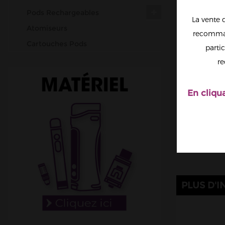
Pods Rechargeables
La vente 
Atomiseurs
recomman
Cartouches Pods
partic
Résistances (mèches)
re
Accus
Outils & Entretiens
En cliqu
Cotons
Fil résistif
Set-up complets
Résistances pré-faites
DIY
Accessoires
PLUS D'I