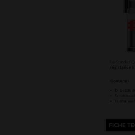
Le Sonder Q
résistance i
Contenu :
1x batter
1x cartou
1x manuel 
FICHE T