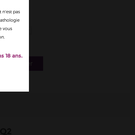
 n'est pas
athologie
re vous
on.
s 18 ans.
r au panier
 Q2