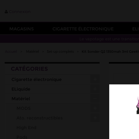
Connexion
MAGASINS
CIGARETTE ÉLECTRONIQUE
EL
Le vapotage est une transitio
Accueil
>
Matériel
>
Set-up complets
>
Kit Sonder Q2 1350mah 3ml Geek
CATÉGORIES
Cigarette électronique
ELiquide
Matériel
MODS
Ato. reconstructibles
High End
Pods