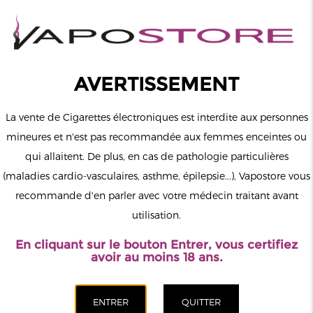
0
Connexion
AVERTISSEMENT
La vente de Cigarettes électroniques est interdite aux personnes
mineures et n'est pas recommandée aux femmes enceintes ou
qui allaitent. De plus, en cas de pathologie particulières
MENU
(maladies cardio-vasculaires, asthme, épilepsie...), Vapostore vous
recommande d'en parler avec votre médecin traitant avant
Le vapotage est une transition vers une vie sans tabac puis sans
utilisation.
dépendance à la nicotine. Ne vapotez pas si vous ne fumez pas.
En cliquant sur le bouton Entrer, vous certifiez
Accueil
>
Matériel
>
Pods Rechargeables
>
WIMBI
>
Kit The
avoir au moins 18 ans.
Beast 45K Storm Oracle 750mah 10ml (2x10ml 10mg) Wimbi X Drifter
CATÉGORIES