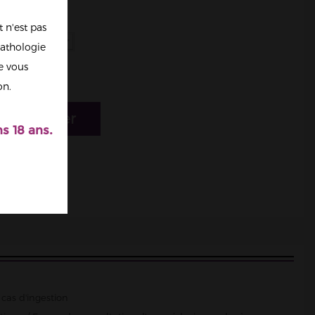
 n'est pas
athologie
re vous
on.
r au panier
s 18 ans.
cas d'ingestion