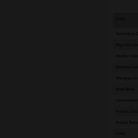
Nom
Pastèque 
Myrtille G
Mojito Gla
Menthe Do
Mangue Gl
Mad Blue
Limonade 
Fraise Gla
Fraise Ban
Cola