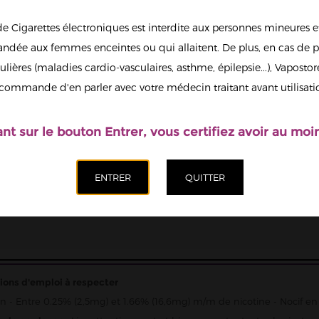
Saveur
de Cigarettes électroniques est interdite aux personnes mineures et
Pastèque Glacée
dée aux femmes enceintes ou qui allaitent. De plus, en cas de p
Quantité
ulières (maladies cardio-vasculaires, asthme, épilepsie...), Vaposto
Afficher en
commande d'en parler avec votre médecin traitant avant utilisati
grand
Ajoute
ant sur le bouton Entrer, vous certifiez avoir au moin
ions d'emploi à respecter
n - Entre 0.25% (2,5mg) et 1.66% (16,6mg) m/m de nicotine - Nocif en 