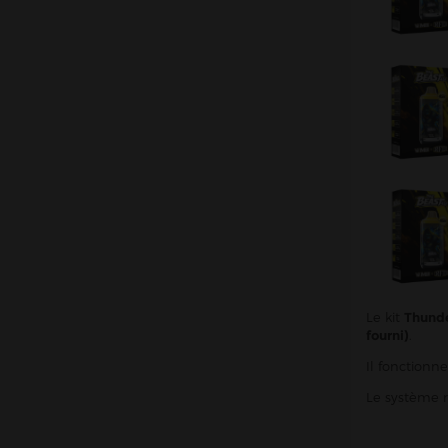
Wpuff
X-Bar
Yooz
Atomiseurs
Cartouches Pods
Résistances (mèches)
Accus
Outils & Entretiens
Cotons
Fil résistif
Le kit
Thunde
fourni)
.
Set-up complets
Il fonctionn
Résistances pré-faites
Le système 
DIY
Accessoires