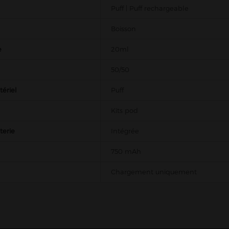
Puff | Puff rechargeable
Boisson
e
20ml
50/50
ériel
Puff
Kits pod
terie
Intégrée
750 mAh
Chargement uniquement