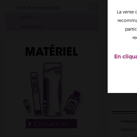
Pods Rechargeables
La vente 
AKSO
recomman
Alfaliquid
partic
Aspire
re
Da One Tech
Drifter
En cliqu
Elfbar
Elfa Pro
Fumot
Ignite
Instafill
IVapeGreat
Précaut
JNR
Attentio
Lost Mary