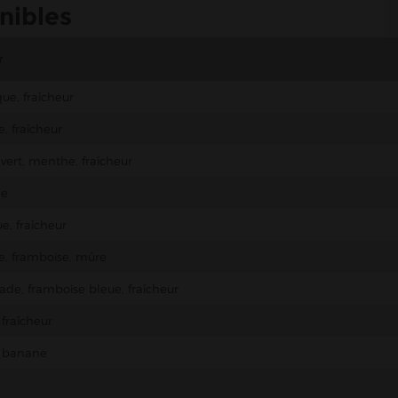
nibles
r
ue, fraîcheur
e, fraîcheur
 vert, menthe, fraîcheur
he
, fraîcheur
le, framboise, mûre
de, framboise bleue, fraîcheur
 fraîcheur
, banane