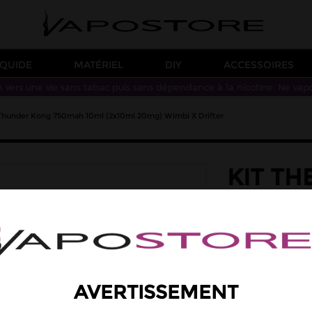
IQUIDE
MATÉRIEL
DIY
ACCESSOIRES
n vers une vie sans tabac puis sans dépendance à la nicotine. Ne vap
 Thunder Kong 750mah 10ml (2x10ml 20mg) Wimbi X Drifter
KIT TH
KONG 
20MG) 
Le kit Thunder Ko
2 e-liquides Drifte
bouffées.
AVERTISSEMENT
18,90 €