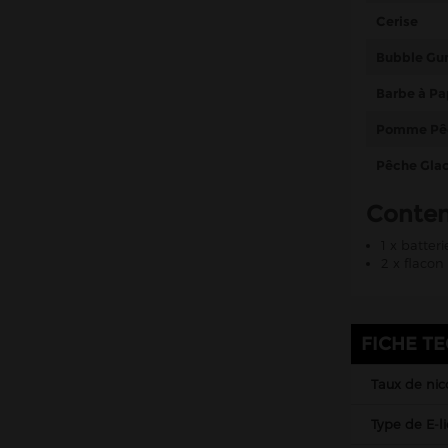
Cerise
Bubble Gum
Barbe à Pa
Pomme Pê
Pêche Gla
Conte
1 x batter
2 x flaco
FICHE T
Taux de nic
Type de E-l