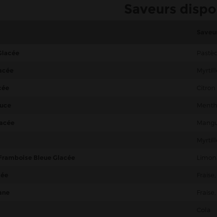
Saveurs dispo
Saveu
Glacée
Pastèq
lacée
Myrtill
cée
Citron
uce
Ment
acée
Mangue
Myrtil
Framboise Bleue Glacée
Limona
cée
Fraise,
ane
Fraise
Cola