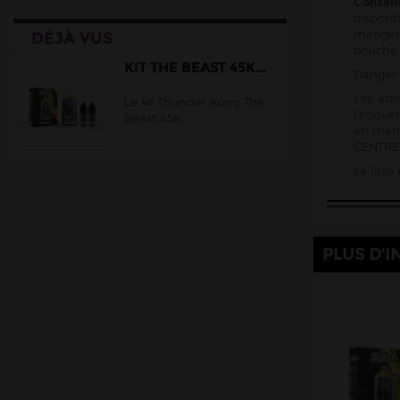
Conseil
Lips
disposit
manger,
DÉJÀ VUS
Liquidarom
bouche
Lost Vape
KIT THE BEAST 45K...
Danger 
Ma Petite Vape
Lire att
Le kit Thunder Kong The
l'étiqu
Beast 45K...
Maison Fuel
en mani
CENTRE 
Oxva
La list
Peakbar
PIXL
Pulp
PLUS D'I
RazzBar
Solobar
Torna-Bar
Vaporesso
Vaze Vape
WIMBI