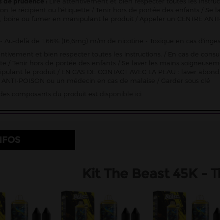
s de prudence :
Lire attentivement et bien respecter toutes les instru
ion le récipient ou l'étiquette / Tenir hors de portée des enfants / 
 boire ou fumer en manipulant le produit / Appeler un CENTRE ANTI
- Au-delà de 1.66% (16,6mg) m/m de nicotine - Toxique en cas d'inges
entivement et bien respecter toutes les instructions. / En cas de consu
ette / Tenir hors de portée des enfants / Se laver les mains soigneu
pulant le produit / EN CAS DE CONTACT AVEC LA PEAU : laver abon
ANTI-POISON ou un médecin en cas de malaise / Garder sous clé
e des composants du produit est
disponible ici
NFOS
T
Kit The Beast 45K -