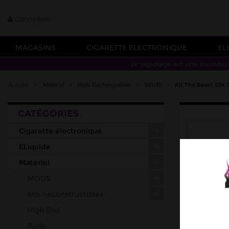
Connexion
MAGASINS
CIGARETTE ÉLECTRONIQUE
EL
Le vapotage est une transitio
Accueil
>
Matériel
>
Pods Rechargeables
>
WIMBI
>
Kit The Beast 45K
CATÉGORIES
Cigarette électronique
ELiquide
Matériel
MODS
Ato. reconstructibles
High End
Pods