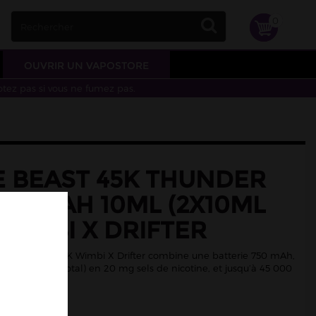
0
OUVRIR UN VAPOSTORE
otez pas si vous ne fumez pas.
E BEAST 45K THUNDER
750MAH 10ML (2X10ML
WIMBI X DRIFTER
ng The Beast 45K Wimbi X Drifter combine une batterie 750 mAh,
r 10 ml (20 ml total) en 20 mg sels de nicotine, et jusqu’à 45 000