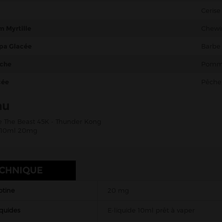
Cerise
 Myrtille
Chewi
pa Glacée
Barbe 
che
Pomm
cée
Pêche,
nu
ie The Beast 45K -
Thunder Kong
n 10ml 20mg
ECHNIQUE
otine
20 mg
iquides
E-liquide 10ml prêt à vaper