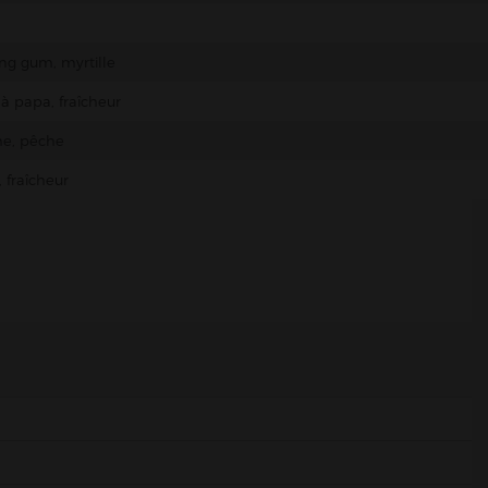
ng gum, myrtille
à papa, fraîcheur
e, pêche
 fraîcheur