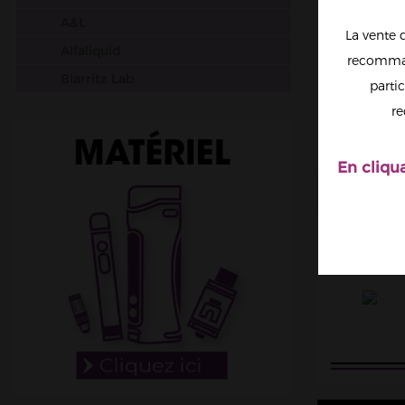
A&L
La vente 
Alfaliquid
recomman
Biarritz Lab
partic
Big Papa
re
Chefs Flavours
Cloud Vapor
En cliqu
Crazy Labs
Curieux
Dictator
Dinner Lady
DIY Monster
Don Cristo
E saveur
E.Tasty