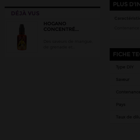
EliquidFrance
PLUS D'I
DÉJÀ VUS
EliquidFrance Fruizee
Caractéristi
Empire Brew
HOGANO
Contenance 
CONCENTRÉ...
Extradiy
Des saveurs de mangue,
Full Moon
de grenade et...
Gatsby
FICHE T
Halo
Type DIY
Juice 66
Saveur
Jungle Wave
Just Juice
Contenanc
Le Coq Qui Vape
Pays
Le Vapoteur Breton
Taux de dilu
Liquidarom
Le French Liquide
Maison Fuel