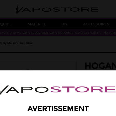
IQUIDE
MATÉRIEL
DIY
ACCESSOIRES
n vers une vie sans tabac puis sans dépendance à la nicotine. Ne vap
el By Maison Fuel 30ml
HOGAN
FIGHTE
FUEL 
saveur: fraise, g
Des saveurs de man
AVERTISSEMENT
Arôme concentré à