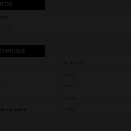
NFOS
ques :
: 3
0ml
ECHNIQUE
Concentré
Fruité
e
30ml
France
tion conseillé
5-10%