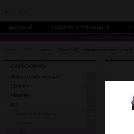
Connexion
MAGASINS
CIGARETTE ÉLECTRONIQUE
EL
Le vapotage est une transitio
Accueil
>
DIY
>
Arômes
>
Maison Fuel
>
Hogano Concentré Fighter Fu
CATÉGORIES
Cigarette électronique
ELiquide
Matériel
DIY
Additifs & Boosters
Arômes
814