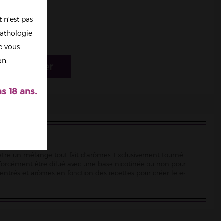
 n'est pas
athologie
re vous
on.
r au panier
s 18 ans.
d'être un mélange tout fait d'arômes. Exclusivement tourné
 forcément être dilué avec une base nicotinée ou non pour
ncentrés et arômes en fonction des recettes pour créer le e-