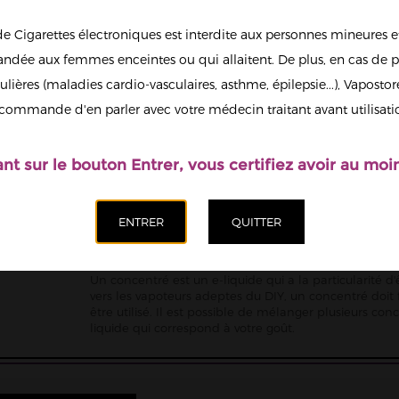
12,90 €
de Cigarettes électroniques est interdite aux personnes mineures et
Quantité
dée aux femmes enceintes ou qui allaitent. De plus, en cas de p
ulières (maladies cardio-vasculaires, asthme, épilepsie...), Vaposto
Afficher en
commande d'en parler avec votre médecin traitant avant utilisati
grand
Ajoute
ant sur le bouton Entrer, vous certifiez avoir au moin
E-liquide concentré
Un concentré est un e-liquide qui a la particularité 
vers les vapoteurs adeptes du DIY, un concentré doit
être utilisé. Il est possible de mélanger plusieurs co
liquide qui correspond à votre goût.