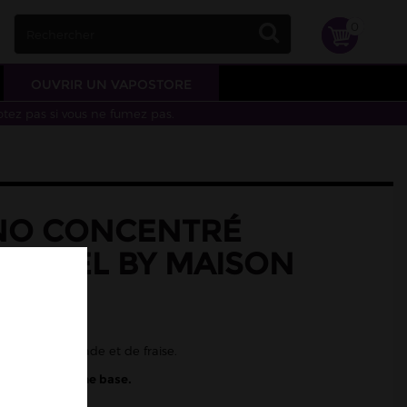
0
OUVRIR UN VAPOSTORE
otez pas si vous ne fumez pas.
O CONCENTRÉ
R FUEL BY MAISON
30ML
renade, mangue
gue, de grenade et de fraise.
 diluer dans une base.