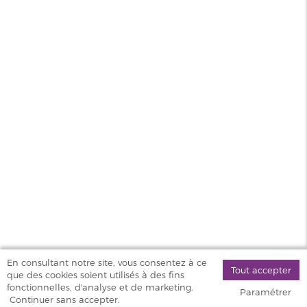
American Mix Liquideo Evolution 50ml 00mg
MAGASINS
PRODUITS
AIDE & SERVICES
VAPOSTORE
En consultant notre site, vous consentez à ce
Tout accepter
que des cookies soient utilisés à des fins
©
fonctionnelles, d'analyse et de marketing.
Paramétrer
2026 Vapostore
Continuer sans accepter.