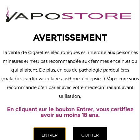
0
Connexion
AVERTISSEMENT
La vente de Cigarettes électroniques est interdite aux personnes
mineures et n'est pas recommandée aux femmes enceintes ou
qui allaitent. De plus, en cas de pathologie particulières
MENU
(maladies cardio-vasculaires, asthme, épilepsie...), Vapostore vous
recommande d'en parler avec votre médecin traitant avant
Le vapotage est une transition vers une vie sans tabac puis sans
utilisation.
dépendance à la nicotine. Ne vapotez pas si vous ne fumez pas.
En cliquant sur le bouton Entrer, vous certifiez
Accueil
>
ELiquide
>
Français
>
Liquideo
>
Lucky Boy Liquideo
avoir au moins 18 ans.
Evolution 50ml
CATÉGORIES