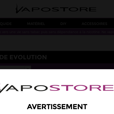
IQUIDE
MATÉRIEL
DIY
ACCESSOIRES
n vers une vie sans tabac puis sans dépendance à la nicotine. Ne vap
IDE EVOLUTION
AVERTISSEMENT