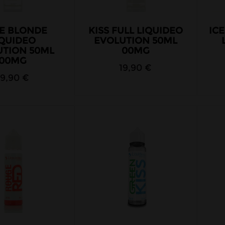
IE BLONDE
KISS FULL LIQUIDEO
IC
IQUIDEO
EVOLUTION 50ML
UTION 50ML
00MG
00MG
19,90 €
19,90 €