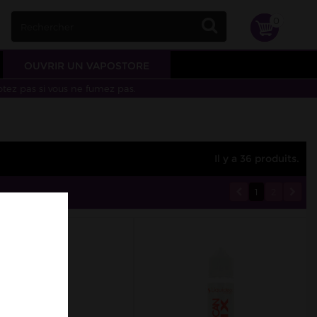
0
OUVRIR UN VAPOSTORE
otez pas si vous ne fumez pas.
Il y a 36 produits.
1
2