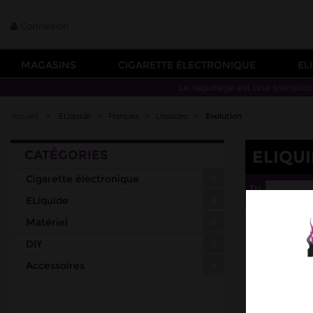
Connexion
MAGASINS
CIGARETTE ÉLECTRONIQUE
EL
Le vapotage est une transitio
Accueil
>
ELiquide
>
Français
>
Liquideo
>
Evolution
ELIQU
CATÉGORIES
Cigarette électronique
Tri
--
ELiquide
Matériel
DIY
Accessoires