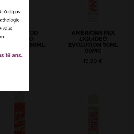
 n'est pas
athologie
re vous
HOLLYWOOD
AMERICAN MIX
on.
LIQUIDEO
LIQUIDEO
VOLUTION 50ML
EVOLUTION 50ML
00MG
00MG
s 18 ans.
19,90 €
19,90 €