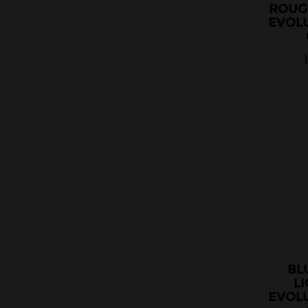
ROUG
EVOL
BL
L
EVOL