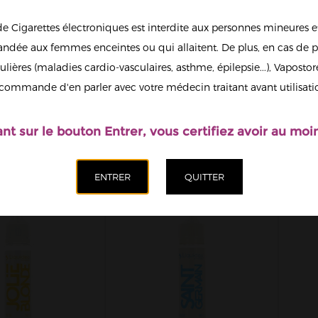
de Cigarettes électroniques est interdite aux personnes mineures et
dée aux femmes enceintes ou qui allaitent. De plus, en cas de p
ulières (maladies cardio-vasculaires, asthme, épilepsie...), Vaposto
L LIQUIDEO
LE M LIQUIDEO
commande d'en parler avec votre médecin traitant avant utilisati
UTION 50ML
EVOLUTION 50ML
00MG
E
19,90 €
19,90 €
ant sur le bouton Entrer, vous certifiez avoir au moin