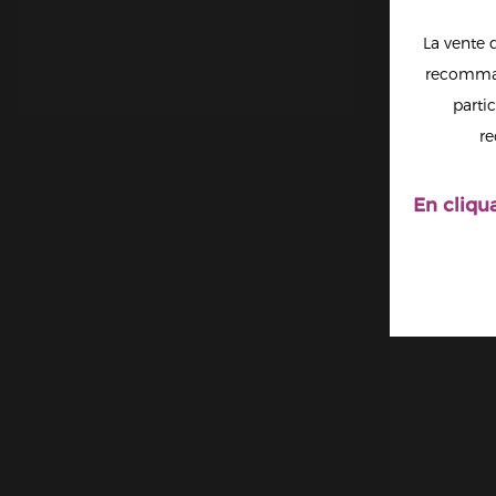
La vente 
recomman
partic
JAMA
re
EVOL
En cliqu