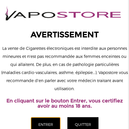
0
Connexion
AVERTISSEMENT
La vente de Cigarettes électroniques est interdite aux personnes
mineures et n'est pas recommandée aux femmes enceintes ou
qui allaitent. De plus, en cas de pathologie particulières
MENU
(maladies cardio-vasculaires, asthme, épilepsie...), Vapostore vous
recommande d'en parler avec votre médecin traitant avant
Le vapotage est une transition vers une vie sans tabac puis sans
utilisation.
dépendance à la nicotine. Ne vapotez pas si vous ne fumez pas.
En cliquant sur le bouton Entrer, vous certifiez
Accueil
>
ELiquide
>
Français
>
Liquideo
>
Xbud
avoir au moins 18 ans.
CATÉGORIES