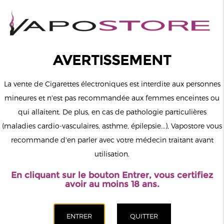
0
Connexion
AVERTISSEMENT
La vente de Cigarettes électroniques est interdite aux personnes
mineures et n'est pas recommandée aux femmes enceintes ou
qui allaitent. De plus, en cas de pathologie particulières
MENU
(maladies cardio-vasculaires, asthme, épilepsie...), Vapostore vous
recommande d'en parler avec votre médecin traitant avant
Le vapotage est une transition vers une vie sans tabac puis sans
utilisation.
dépendance à la nicotine. Ne vapotez pas si vous ne fumez pas.
En cliquant sur le bouton Entrer, vous certifiez
Accueil
>
ELiquide
>
Français
>
Flavour Power
>
Citron Vert
avoir au moins 18 ans.
50/50 Flavour Power 50ml 00mg
CATÉGORIES