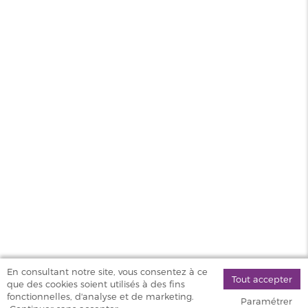
BB-Gum 50/50 Flavour Power 50ml 00mg
MAGASINS
PRODUITS
AIDE & SERVICES
VAPOSTORE
En consultant notre site, vous consentez à ce
Tout accepter
que des cookies soient utilisés à des fins
©
fonctionnelles, d'analyse et de marketing.
Paramétrer
2026 Vapostore