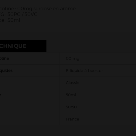
icotine : 00mg surdosé en arôme
VG : 50PG / 50VG
e : 50ml
ECHNIQUE
otine
00 mg
iquides
E-liquide à booster
Classic
e
50ml
50/50
France