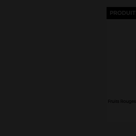
Kombucha Fever
PRODUIT
KSL Vapor
La Belle Époque
La Crypte And Co
La Mécanique des Fluides
Le Coq qui vape
Le Vapoteur Breton
Le French Liquide
Liquidarom
Liquideo
Fruits Rouge
LP Vapor
Made In Vape
Maison Fuel
Millésime