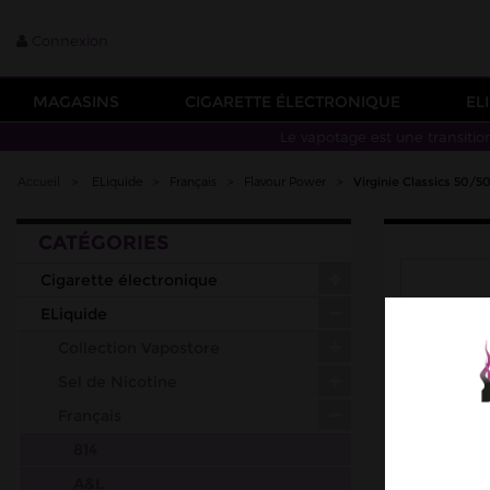
Connexion
MAGASINS
CIGARETTE ÉLECTRONIQUE
EL
Le vapotage est une transitio
Accueil
>
ELiquide
>
Français
>
Flavour Power
>
Virginie Classics 50/
CATÉGORIES
Cigarette électronique
ELiquide
Collection Vapostore
Sel de Nicotine
Français
814
A&L