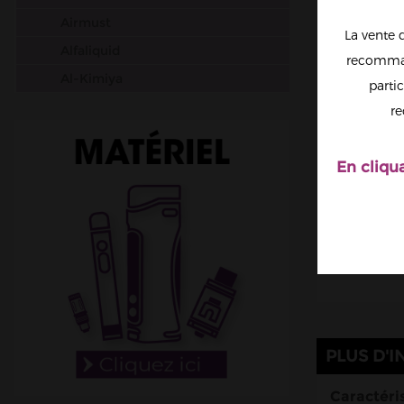
Airmust
La vente 
Alfaliquid
recomman
Al-Kimiya
partic
Aura
re
Avap
Ben Northon
En cliqu
Biarritz Lab
Biggy Bear
Big Papa
Bordo2
Bushido
Cabochard
PLUS D'I
Chubbiz
Clark's Liquide
Caractéris