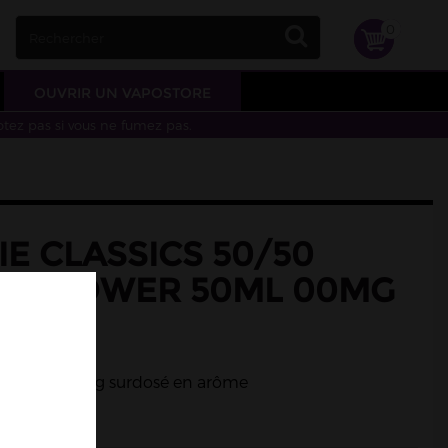
0
OUVRIR UN VAPOSTORE
otez pas si vous ne fumez pas.
IE CLASSICS 50/50
UR POWER 50ML 00MG
ond
c blond.
 liquide 00mg surdosé en arôme