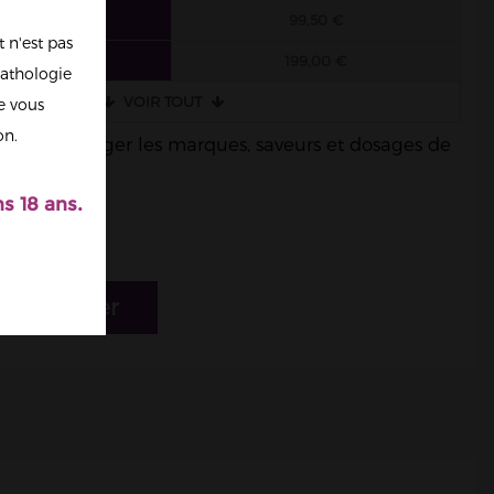
 FIOLES
99,50 €
 n'est pas
 FIOLES
199,00 €
athologie
VOIR TOUT
re vous
on.
ble de mélanger les marques, saveurs et dosages de
s 18 ans.
r au panier