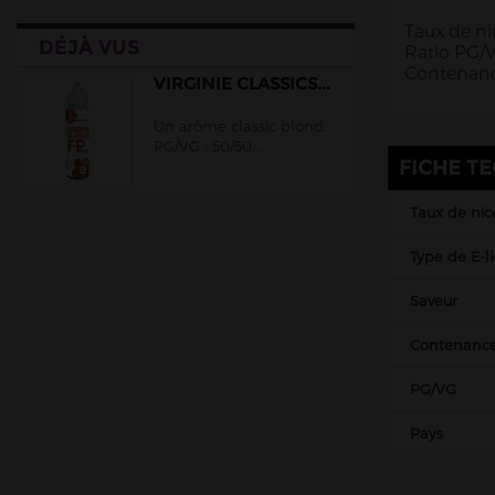
Cloud Vapor
Taux de n
DÉJÀ VUS
Crazy Labs
Ratio PG/
Contenanc
Curieux
VIRGINIE CLASSICS...
DLICE
Un arôme classic blond.
PG/VG : 50/50...
Ehuka
FICHE T
E.Tasty
Taux de nic
EliquidFRANCE
E saveur
Type de E-l
Extrapure
Saveur
Flavor Hit
Contenanc
Flavour Power
Full Moon
PG/VG
Gatsby
Pays
Goo Puff
Juice 66