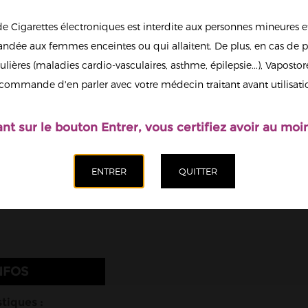
6
de Cigarettes électroniques est interdite aux personnes mineures et
13
dée aux femmes enceintes ou qui allaitent. De plus, en cas de p
ulières (maladies cardio-vasculaires, asthme, épilepsie...), Vaposto
Afficher en
commande d'en parler avec votre médecin traitant avant utilisati
grand
Il est possi
nicotine.
ant sur le bouton Entrer, vous certifiez avoir au moin
Quantité
Ajoute
NFOS
tiques :