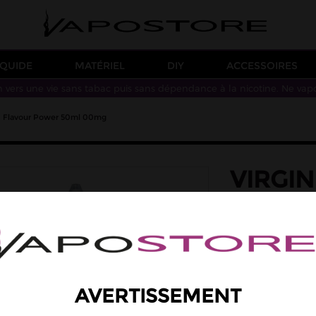
IQUIDE
MATÉRIEL
DIY
ACCESSOIRES
n vers une vie sans tabac puis sans dépendance à la nicotine. Ne vap
50 Flavour Power 50ml 00mg
VIRGIN
FLAVO
saveur: classic bl
Un arôme classi
PG/VG : 50/50
-
AVERTISSEMENT
19,90 €