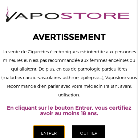
0
Connexion
AVERTISSEMENT
La vente de Cigarettes électroniques est interdite aux personnes
mineures et n'est pas recommandée aux femmes enceintes ou
qui allaitent. De plus, en cas de pathologie particulières
MENU
(maladies cardio-vasculaires, asthme, épilepsie...), Vapostore vous
recommande d'en parler avec votre médecin traitant avant
Le vapotage est une transition vers une vie sans tabac puis sans
utilisation.
dépendance à la nicotine. Ne vapotez pas si vous ne fumez pas.
En cliquant sur le bouton Entrer, vous certifiez
Accueil
>
Matériel
>
Set-up complets
>
Kit Vibe SE Pod 24W
avoir au moins 18 ans.
1100mah 4.5ml Vaporesso
CATÉGORIES