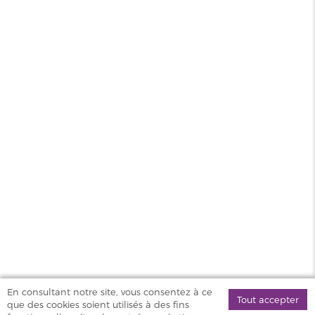
Pack de 2 Pods 4.5ml + résistance Dual Mesh Vibe
Vaporesso
MAGASINS
PRODUITS
AIDE & SERVICES
VAPOSTORE
En consultant notre site, vous consentez à ce
Tout accepter
que des cookies soient utilisés à des fins
©