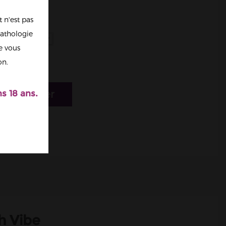
 n'est pas
ce
athologie
re vous
on.
r au panier
s 18 ans.
h Vibe