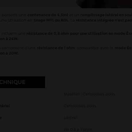
e possède une
contenance de 4,5ml
et un
remplissage latéral en sou
ne utilisation en
tirage MTL ou RDL
. La
résistance intégrée n’est pa
incluent une
résistance de 0,8 ohm pour une utilisation en mode Éc
ion à 24W.
 composent d’une
résistance de 1 ohm
, compatible avec le
mode Éc
ion à 20W.
ECHNIQUE
Matériel | Cartouches pods
ériel
Cartouches pods
e
Latéral
de 0.5 à 1 ohm