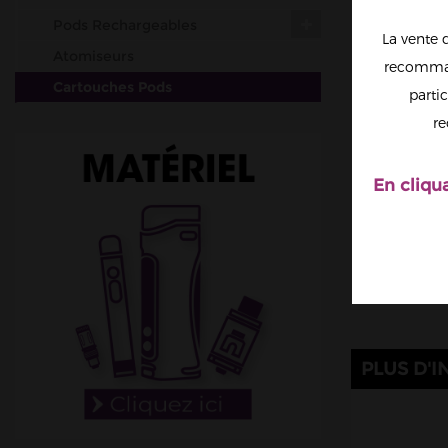
Pods Rechargeables
La vente 
Atomiseurs
recomman
Cartouches Pods
partic
Résistances (mèches)
re
Accus
Outils & Entretiens
En cliqu
Cotons
Fil résistif
Set-up complets
Résistances pré-faites
DIY
Accessoires
PLUS D'I