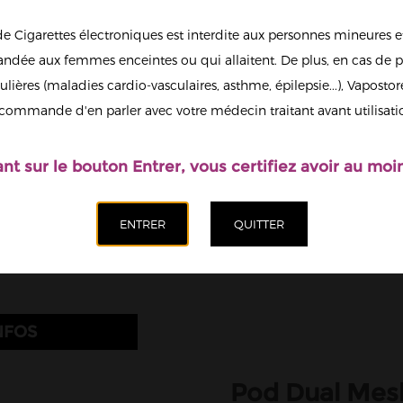
9,90 €
de Cigarettes électroniques est interdite aux personnes mineures et
Intensité résistan
dée aux femmes enceintes ou qui allaitent. De plus, en cas de p
0.6/0.8ohm
ulières (maladies cardio-vasculaires, asthme, épilepsie...), Vaposto
Afficher en
Quantité
commande d'en parler avec votre médecin traitant avant utilisati
grand
Ajoute
ant sur le bouton Entrer, vous certifiez avoir au moin
NFOS
Pod Dual Mes