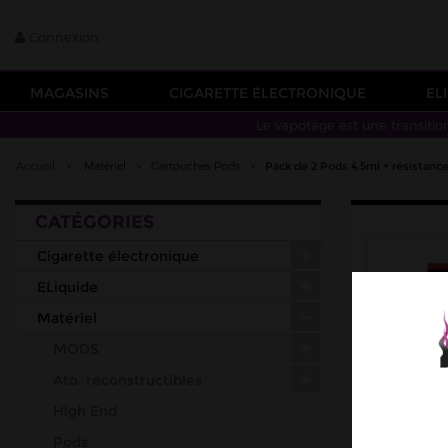
Connexion
MAGASINS
CIGARETTE ÉLECTRONIQUE
EL
Le vapotage est une transitio
Accueil
>
Matériel
>
Cartouches Pods
>
Pack de 2 Pods 4.5ml + résistan
CATÉGORIES
Cigarette électronique
ELiquide
Matériel
MODS
Ato. reconstructibles
High End
Pods