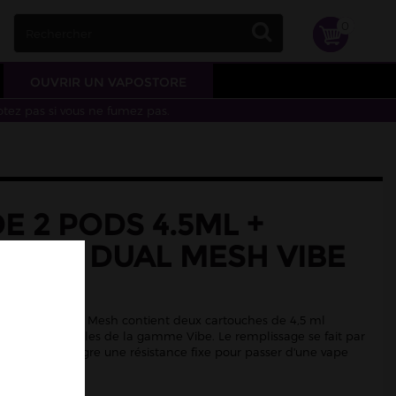
0
OUVRIR UN VAPOSTORE
otez pas si vous ne fumez pas.
E 2 PODS 4.5ML +
TANCE DUAL MESH VIBE
ESSO
 Pod Vibe Dual Mesh contient deux cartouches de 4,5 ml
lusieurs modèles de la gamme Vibe. Le remplissage se fait par
 cartouche intègre une résistance fixe pour passer d'une vape