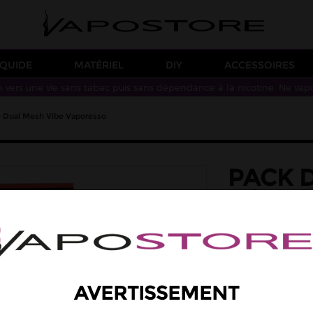
IQUIDE
MATÉRIEL
DIY
ACCESSOIRES
n vers une vie sans tabac puis sans dépendance à la nicotine. Ne vap
ce Dual Mesh Vibe Vaporesso
PACK D
RÉSIS
VAPOR
Le pack Vaporesso
compatibles avec p
le côté, et chaque
AVERTISSEMENT
MTL à RDL.