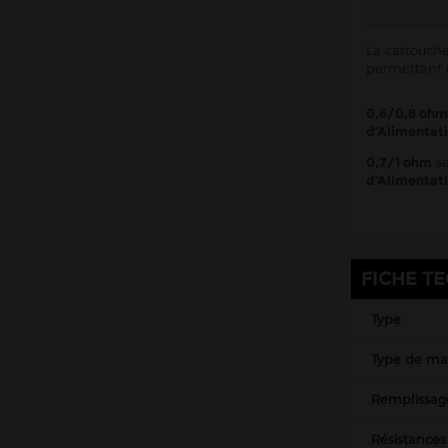
La cartouch
permettant u
0,6/0,8 ohm
d’Alimentat
0,7/1 ohm
se
d’Alimentat
FICHE T
Type
Type de mat
Remplissag
Résistances