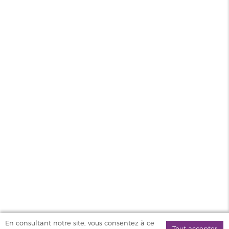
Contenance
10ml
PG/VG
50/50
Pays
UK
Sel de
Oui
nicotine
MAGASINS
PRODUITS
AIDE & SERVICES
VAPOSTORE
En consultant notre site, vous consentez à ce
Tout accepter