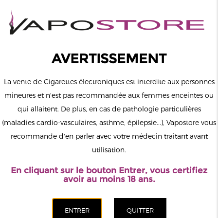
0
Connexion
AVERTISSEMENT
La vente de Cigarettes électroniques est interdite aux personnes
mineures et n'est pas recommandée aux femmes enceintes ou
qui allaitent. De plus, en cas de pathologie particulières
MENU
(maladies cardio-vasculaires, asthme, épilepsie...), Vapostore vous
recommande d'en parler avec votre médecin traitant avant
Le vapotage est une transition vers une vie sans tabac puis sans
utilisation.
dépendance à la nicotine. Ne vapotez pas si vous ne fumez pas.
En cliquant sur le bouton Entrer, vous certifiez
Accueil
>
ELiquide
>
Sel de Nicotine
>
Drifter
>
Gaufre Banane
avoir au moins 18 ans.
Caramel Nic Salt Desserts Salts Drifter 10ml
CATÉGORIES