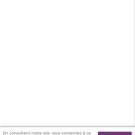
Contenance
10ml
PG/VG
50/50
Pays
France
Sel de
Oui
nicotine
MAGASINS
PRODUITS
AIDE & SERVICES
VAPOSTORE
En consultant notre site, vous consentez à ce