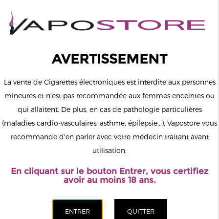
0
Connexion
AVERTISSEMENT
La vente de Cigarettes électroniques est interdite aux personnes
mineures et n'est pas recommandée aux femmes enceintes ou
qui allaitent. De plus, en cas de pathologie particulières
MENU
(maladies cardio-vasculaires, asthme, épilepsie...), Vapostore vous
recommande d'en parler avec votre médecin traitant avant
Le vapotage est une transition vers une vie sans tabac puis sans
utilisation.
dépendance à la nicotine. Ne vapotez pas si vous ne fumez pas.
En cliquant sur le bouton Entrer, vous certifiez
Accueil
>
ELiquide
>
Français
>
VDLV
>
Classic Blend Nic Salts
avoir au moins 18 ans.
Cirkus Classic By VDLV 10ml
CATÉGORIES