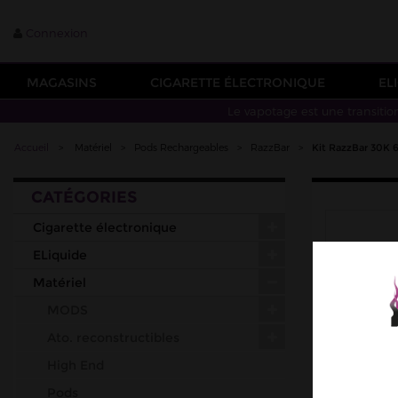
Connexion
MAGASINS
CIGARETTE ÉLECTRONIQUE
EL
Le vapotage est une transitio
Accueil
>
Matériel
>
Pods Rechargeables
>
RazzBar
>
Kit RazzBar 30K
CATÉGORIES
Cigarette électronique
ELiquide
Matériel
MODS
Ato. reconstructibles
High End
Pods