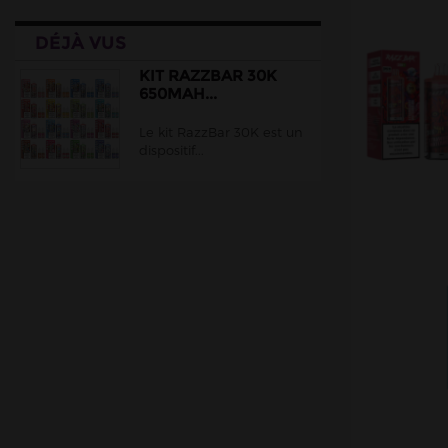
Lips
DÉJÀ VUS
Liquidarom
Lost Vape
KIT RAZZBAR 30K
650MAH...
Ma Petite Vape
Le kit RazzBar 30K est un
Maison Fuel
dispositif...
Oxva
Peakbar
PIXL
Pulp
RazzBar
Solobar
Torna-Bar
Vaporesso
Vaze Vape
WIMBI