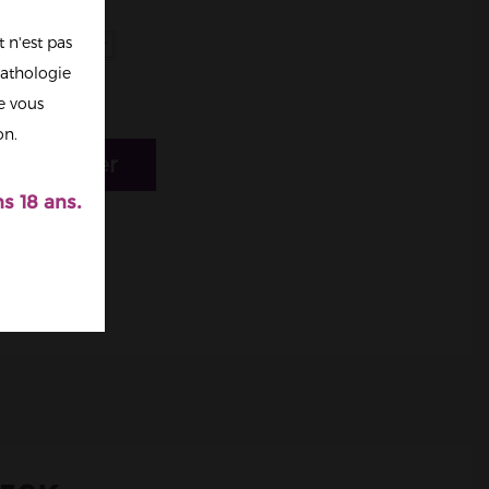
 n'est pas
y Cranberry
athologie
re vous
on.
r au panier
s 18 ans.