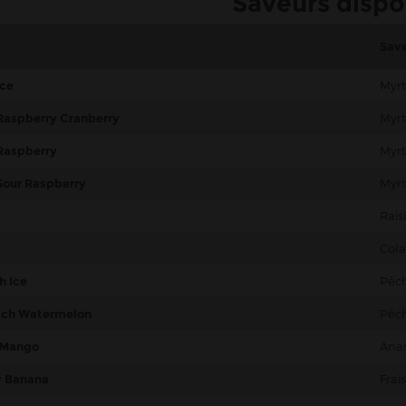
Saveurs dispo
Sav
Ice
Myrt
Raspberry Cranberry
Myrt
Raspberry
Myrt
Sour Raspberry
Myrt
Rais
Cola
h Ice
Pêch
ch Watermelon
Pêc
 Mango
Ana
y Banana
Frai