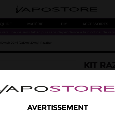
IQUIDE
MATÉRIEL
DIY
ACCESSOIRES
n vers une vie sans tabac puis sans dépendance à la nicotine. Ne vap
 650mah 20ml (2x10ml 20mg) RazzBar
KIT R
20ML 
Le kit RazzBar 30K 
bouffées au maximu
pré-rempli de 2ml
à 20mg de sels de 
18,90 €
AVERTISSEMENT