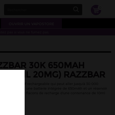
0
OUVRIR UN VAPOSTORE
otez pas si vous ne fumez pas.
AZZBAR 30K 650MAH
(2X10ML 20MG) RAZZBAR
est un dispositif rechargeable qui peut aller jusqu'à 30 000
m. Il contient une batterie intégrée de 650mAh et un réservoir
 livré avec deux flacons de recharge d'une contenance de 10ml
nicotine.