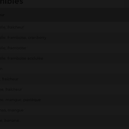
nibles
eur
ille, fraîcheur
ille, framboise, cranberry
ille, framboise
ille, framboise acidulée
in
, fraîcheur
e, fraîcheur
he, mangue, pastèque
nas, mangue
se, banane