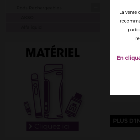
Pods Rechargeables
La vente 
AKSO
recomman
Alfaliquid
partic
Aspire
re
Da One Tech
Drifter
En cliqu
Elfbar
Elfa Pro
Fumot
Afficher t
Ignite
Instafill
IVapeGreat
PLUS D'I
JNR
Lost Mary