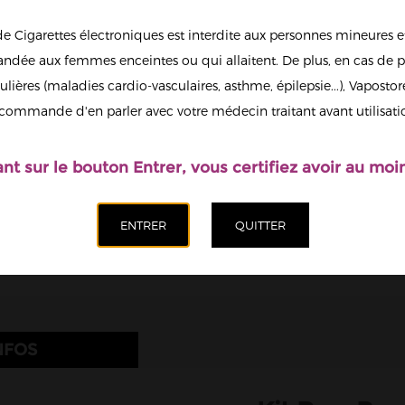
Saveur
de Cigarettes électroniques est interdite aux personnes mineures et
Blueberry Raspberr
dée aux femmes enceintes ou qui allaitent. De plus, en cas de p
Quantité
ulières (maladies cardio-vasculaires, asthme, épilepsie...), Vaposto
Afficher en
commande d'en parler avec votre médecin traitant avant utilisati
grand
Ajoute
ant sur le bouton Entrer, vous certifiez avoir au moin
outes les images
NFOS