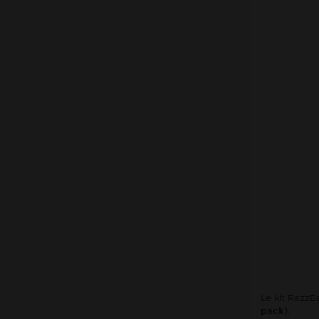
Wpuff
X-Bar
Yooz
Atomiseurs
Cartouches Pods
Résistances (mèches)
Accus
Outils & Entretiens
Cotons
Fil résistif
Set-up complets
Résistances pré-faites
DIY
Le kit RazzB
Accessoires
pack)
.