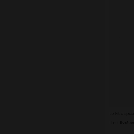
Le kit dispo
Il est
livré a