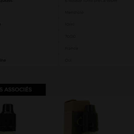
iquides
E-liquide 10ml prêt à vaper
Mentholé
e
10ml
70/30
France
tine
Oui
S ASSOCIÉS