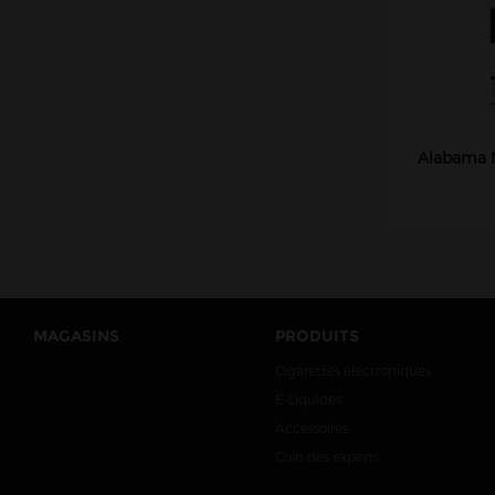
Alabama N
MAGASINS
PRODUITS
Cigarettes électroniques
E-Liquides
Accessoires
Coin des experts