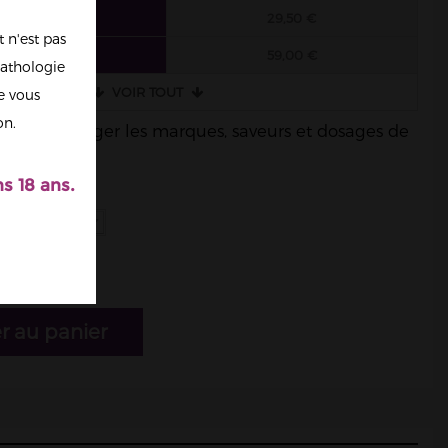
6 FIOLES
29,50 €
 n'est pas
3 FIOLES
59,00 €
athologie
VOIR TOUT
re vous
on.
ble de mélanger les marques, saveurs et dosages de
s 18 ans.
r au panier