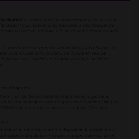
 la nicotine
. Ils permettent au consommateur de ressentir
la vapeur) plus léger et ainsi d'accéder à des dosages de
er pour ce type de produits si le hit devient gênant au-delà
, ils permettent de prendre des bouffées plus efficaces et
ide. Vous pouvez donc choisir un e-liquide en sels de
énué qu’avec un e-liquide en nicotine classique au même
e.
cas d'ingestion
ctions. / En cas de consultation d'un médecin, garder à
Se laver les mains soigneusement après manipulation / Ne pas
-POISON ou un médecin en cas de malaise / Rincer la
tion
ltation d'un médecin, garder à disposition le récipient ou
sement après manipulation / Ne pas manger, boire ou fumer