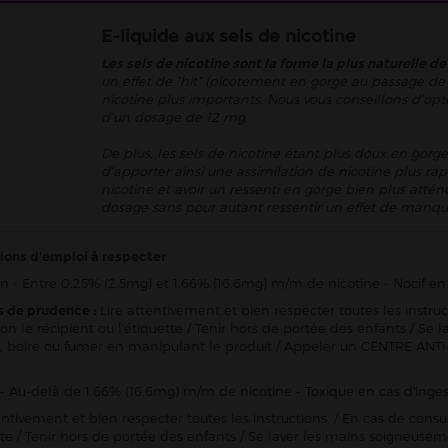
E-liquide aux sels de nicotine
Les sels de nicotine sont la forme la plus naturelle de
un effet de “hit” (picotement en gorge au passage de 
nicotine plus importants. Nous vous conseillons d’opt
d’un dosage de 12 mg.
De plus, les sels de nicotine étant plus doux en gorge
d’apporter ainsi une assimilation de nicotine plus rap
nicotine et avoir un ressenti en gorge bien plus att
dosage sans pour autant ressentir un effet de manqu
ions d'emploi à respecter
n - Entre 0.25% (2,5mg) et 1.66% (16,6mg) m/m de nicotine - Nocif en 
s de prudence :
Lire attentivement et bien respecter toutes les instru
ion le récipient ou l'étiquette / Tenir hors de portée des enfants / 
 boire ou fumer en manipulant le produit / Appeler un CENTRE ANTI
- Au-delà de 1.66% (16,6mg) m/m de nicotine - Toxique en cas d'inges
entivement et bien respecter toutes les instructions. / En cas de consu
ette / Tenir hors de portée des enfants / Se laver les mains soigneu