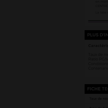
en mani
CENTRE 
La list
PLUS D'I
Caractéris
Taux de ni
Ratio PG/V
Conditionn
Contenanc
FICHE T
Taux de nic