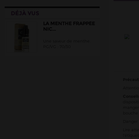
DÉJÀ VUS
LA MENTHE FRAPPÉE
NIC...
Une saveur de menthe.
PG/VG : 70/30
Précaut
Attentio
Conseil
disposit
manger,
bouche
Danger 
Lire att
l'étiqu