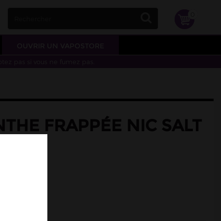
0
OUVRIR UN VAPOSTORE
otez pas si vous ne fumez pas.
NTHE FRAPPÉE NIC SALT
10ML
rte fraîche
menthe.