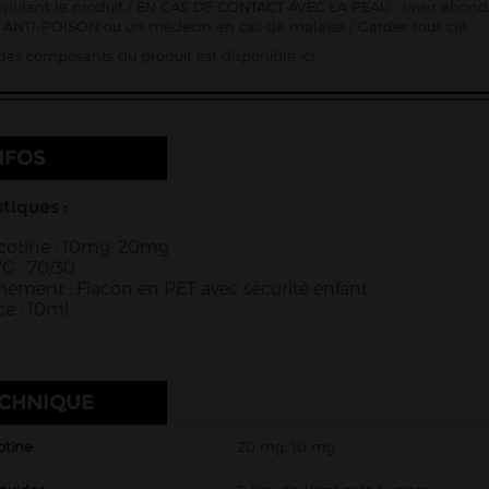
pulant le produit / EN CAS DE CONTACT AVEC LA PEAU : laver abon
ANTI-POISON ou un médecin en cas de malaise / Garder sous clé
e des composants du produit est
disponible ici
NFOS
tiques :
cotine : 10mg, 20mg
G : 70/30
ement : Flacon en PET avec sécurité enfant
e : 10ml
ECHNIQUE
otine
20 mg, 10 mg