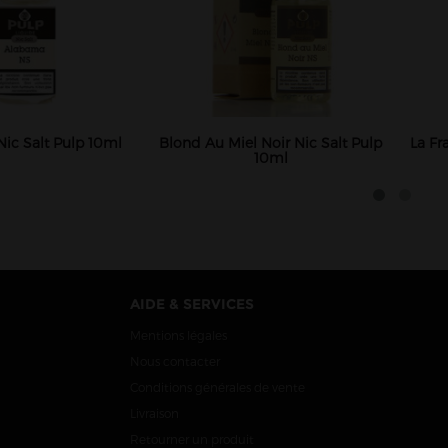
ic Salt Pulp 10ml
Blond Au Miel Noir Nic Salt Pulp
La Fr
10ml
AIDE & SERVICES
Mentions légales
Nous contacter
Conditions générales de vente
Livraison
Retourner un produit