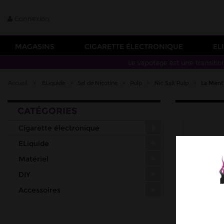
Connexion
MAGASINS
CIGARETTE ÉLECTRONIQUE
EL
Le vapotage est une transitio
Accueil
>
ELiquide
>
Sel de Nicotine
>
Pulp
>
Nic Salt Pulp
>
La Ment
CATÉGORIES
Cigarette électronique
ELiquide
Matériel
DIY
Accessoires