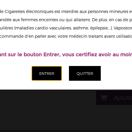
de Cigarettes électroniques est interdite aux personnes mineures et
1
dée aux femmes enceintes ou qui allaitent. De plus, en cas de p
ulières (maladies cardio-vasculaires, asthme, épilepsie...), Vaposto
Afficher en
commande d'en parler avec votre médecin traitant avant utilisati
grand
Il est possi
nicotine.
ant sur le bouton Entrer, vous certifiez avoir au moin
Dosage nicotine
10mg
Quantité
Ajoute