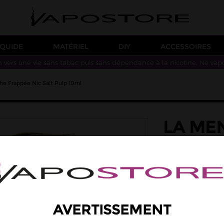
IQUIDE
MATÉRIEL
DIY
ACCESSOIRES
n vers une vie sans tabac puis sans dépendance à la nicotine. Ne vap
he Frappée Nic Salt Pulp 10ml
LA ME
PULP 
saveur: menthe ve
Une saveur de 
PG/VG : 70/30
AVERTISSEMENT
5,90 €