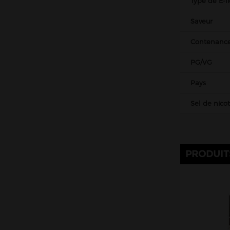
Type de E-l
Saveur
Contenanc
PG/VG
Pays
Sel de nico
PRODUIT