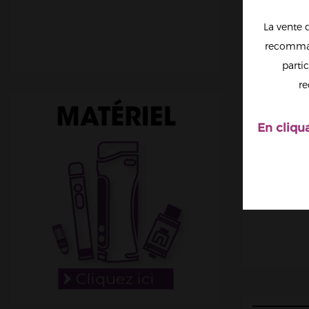
La vente 
recomman
partic
re
En cliqu