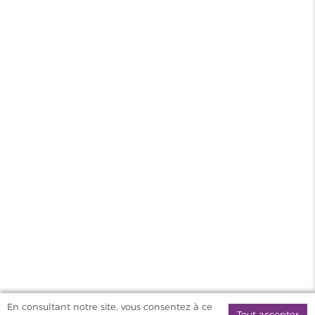
Contenance
10ml
PG/VG
50/50
Pays
France
Sel de
Oui
nicotine
MAGASINS
PRODUITS
AIDE & SERVICES
VAPOSTORE
En consultant notre site, vous consentez à ce
Tout accepter