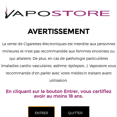
0
Connexion
AVERTISSEMENT
La vente de Cigarettes électroniques est interdite aux personnes
mineures et n'est pas recommandée aux femmes enceintes ou
qui allaitent. De plus, en cas de pathologie particulières
MENU
(maladies cardio-vasculaires, asthme, épilepsie...), Vapostore vous
recommande d'en parler avec votre médecin traitant avant
Le vapotage est une transition vers une vie sans tabac puis sans
utilisation.
dépendance à la nicotine. Ne vapotez pas si vous ne fumez pas.
En cliquant sur le bouton Entrer, vous certifiez
Accueil
>
ELiquide
>
Français
>
The Fuu
>
Pomme Nic Salt
avoir au moins 18 ans.
Hybride Cloud Empire The Fuu 10ml
CATÉGORIES