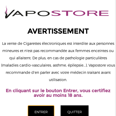
0
Connexion
AVERTISSEMENT
La vente de Cigarettes électroniques est interdite aux personnes
mineures et n'est pas recommandée aux femmes enceintes ou
qui allaitent. De plus, en cas de pathologie particulières
MENU
(maladies cardio-vasculaires, asthme, épilepsie...), Vapostore vous
recommande d'en parler avec votre médecin traitant avant
Le vapotage est une transition vers une vie sans tabac puis sans
utilisation.
dépendance à la nicotine. Ne vapotez pas si vous ne fumez pas.
En cliquant sur le bouton Entrer, vous certifiez
Accueil
>
ELiquide
>
Français
>
The Fuu
>
Pastèque Fraise Nic
avoir au moins 18 ans.
Salt Hybride Cloud Empire The Fuu 10ml
CATÉGORIES