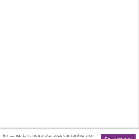
Contenance
10ml
PG/VG
50/50
Pays
France
Sel de
Oui
nicotine
MAGASINS
PRODUITS
AIDE & SERVICES
VAPOSTORE
En consultant notre site, vous consentez à ce
Tout accepter