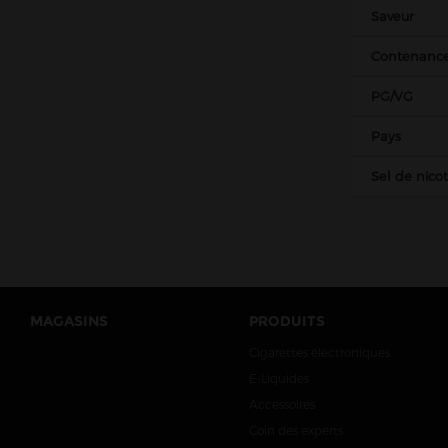
Nova Liquides
Saveur
Obvious liquids
Contenanc
Olala
PG/VG
Pegasus
Pays
Petit Nuage
Prestige
Sel de nico
Project Karu
Protect
Pulp
Raneki
MAGASINS
PRODUITS
Revolute
Cigarettes électroniques
Roykin
E-Liquides
Rud & Gad
Accessoires
Sense
Coin des experts