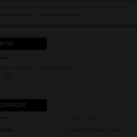
pulant le produit / EN CAS DE CONTACT AVEC LA PEAU : laver abon
ANTI-POISON ou un médecin en cas de malaise / Garder sous clé
e des composants du produit est
disponible ici
NFOS
ques :
tine : 10mg, 20mg - Sels de nicotine
: 50/50
: 10ml
ECHNIQUE
otine
20 mg, 10 mg
iquides
E-liquide 10ml prêt à vaper