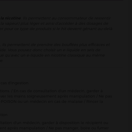
 la nicotine
. Ils permettent au consommateur de ressentir
la vapeur) plus léger et ainsi d'accéder à des dosages de
er pour ce type de produits si le hit devient gênant au-delà
, ils permettent de prendre des bouffées plus efficaces et
ide. Vous pouvez donc choisir un e-liquide en sels de
énué qu’avec un e-liquide en nicotine classique au même
e.
cas d'ingestion
ctions. / En cas de consultation d'un médecin, garder à
Se laver les mains soigneusement après manipulation / Ne pas
-POISON ou un médecin en cas de malaise / Rincer la
tion
ltation d'un médecin, garder à disposition le récipient ou
sement après manipulation / Ne pas manger, boire ou fumer