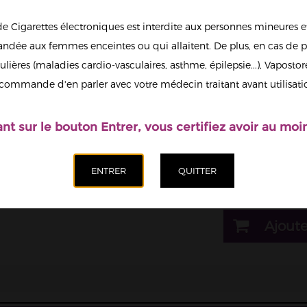
de Cigarettes électroniques est interdite aux personnes mineures et
1
dée aux femmes enceintes ou qui allaitent. De plus, en cas de p
ulières (maladies cardio-vasculaires, asthme, épilepsie...), Vaposto
Afficher en
commande d'en parler avec votre médecin traitant avant utilisati
grand
Il est possi
nicotine.
ant sur le bouton Entrer, vous certifiez avoir au moin
Dosage nicotine
20mg
Quantité
Ajoute