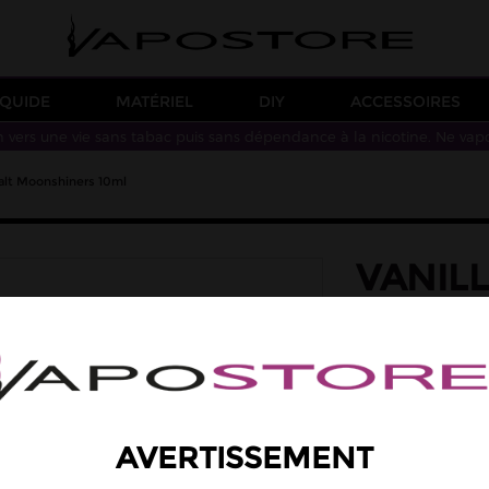
IQUIDE
MATÉRIEL
DIY
ACCESSOIRES
n vers une vie sans tabac puis sans dépendance à la nicotine. Ne vap
Salt Moonshiners 10ml
VANILL
MOONS
saveur: custard, va
Une saveur vanille.
Taux de PG/VG : 50
5,90 €
AVERTISSEMENT