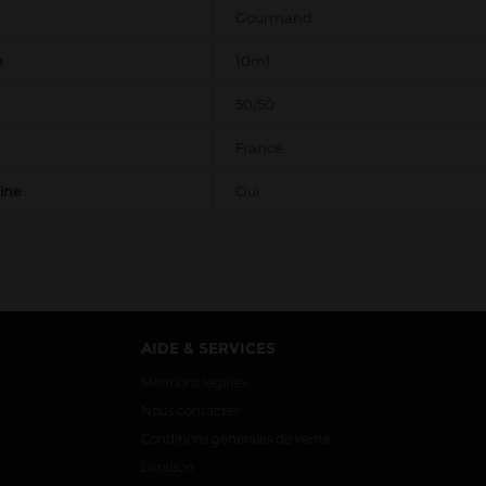
Gourmand
e
10ml
50/50
France
tine
Oui
AIDE & SERVICES
Mentions légales
Nous contacter
Conditions générales de vente
Livraison