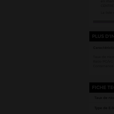
en mani
CENTRE 
Kombucha Fever
La list
KSL Vapor
La Belle Époque
La Crypte And Co
PLUS D'I
La Mécanique des Fluides
Le Coq qui vape
Caractéristi
Le Vapoteur Breton
Taux de nico
Ratio PG/VG 
Le French Liquide
Contenance 
Liquidarom
Liquideo
LP Vapor
FICHE T
Made In Vape
Taux de nic
Maison Fuel
Type de E-l
Millésime