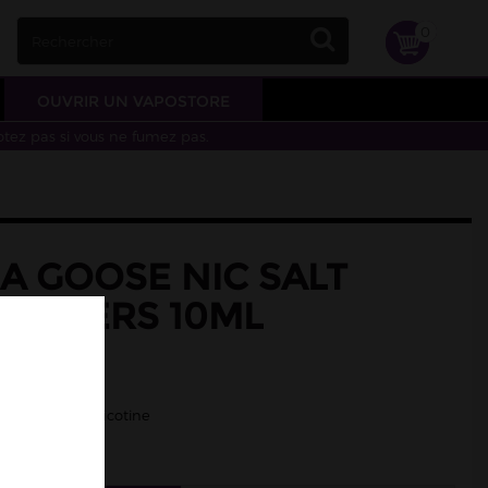
0
OUVRIR UN VAPOSTORE
otez pas si vous ne fumez pas.
A GOOSE NIC SALT
HINERS 10ML
nille
/50 - Sels de nicotine