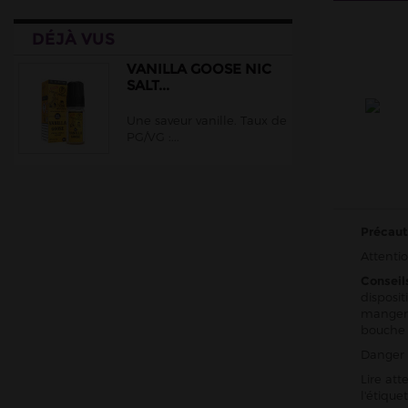
Cloud Vapor
DÉJÀ VUS
Crazy Labs
Curieux
VANILLA GOOSE NIC
SALT...
DLICE
Une saveur vanille. Taux de
Ehuka
PG/VG :...
E.Tasty
EliquidFRANCE
E saveur
Précaut
Extrapure
Attentio
Flavor Hit
Conseil
Flavour Power
disposit
manger,
Full Moon
bouche
Gatsby
Danger 
Goo Puff
Lire att
l'étiqu
Juice 66