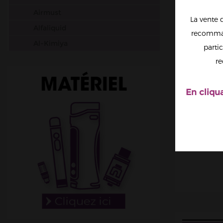
Airmust
La vente 
Alfaliquid
recomman
Al-Kimiya
partic
Aura
re
Avap
Ben Northon
En cliqu
Biarritz Lab
Biggy Bear
Big Papa
Bordo2
Bushido
Cabochard
Chubbiz
Clark's Liquide