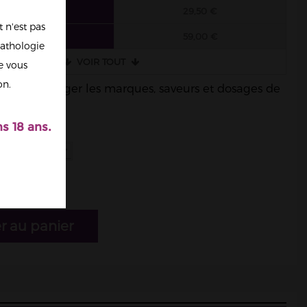
6 FIOLES
29,50 €
 n'est pas
3 FIOLES
59,00 €
athologie
VOIR TOUT
re vous
on.
ble de mélanger les marques, saveurs et dosages de
s 18 ans.
r au panier