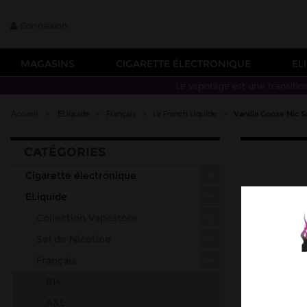
Connexion
MAGASINS
CIGARETTE ÉLECTRONIQUE
EL
Le vapotage est une transitio
Accueil
>
ELiquide
>
Français
>
Le French Liquide
>
Vanilla Goose Nic 
CATÉGORIES
Cigarette électronique
ELiquide
Collection Vapostore
Sel de Nicotine
Français
814
A&L