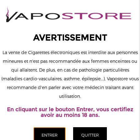
0
Connexion
AVERTISSEMENT
La vente de Cigarettes électroniques est interdite aux personnes
mineures et n'est pas recommandée aux femmes enceintes ou
qui allaitent. De plus, en cas de pathologie particulières
MENU
(maladies cardio-vasculaires, asthme, épilepsie...), Vapostore vous
recommande d'en parler avec votre médecin traitant avant
Le vapotage est une transition vers une vie sans tabac puis sans
utilisation.
dépendance à la nicotine. Ne vapotez pas si vous ne fumez pas.
En cliquant sur le bouton Entrer, vous certifiez
Accueil
>
ELiquide
>
Français
>
Le French Liquide
>
Fraise Fruit
avoir au moins 18 ans.
Du Dragon Nic Salt Basic Moonshiners 10ml
CATÉGORIES