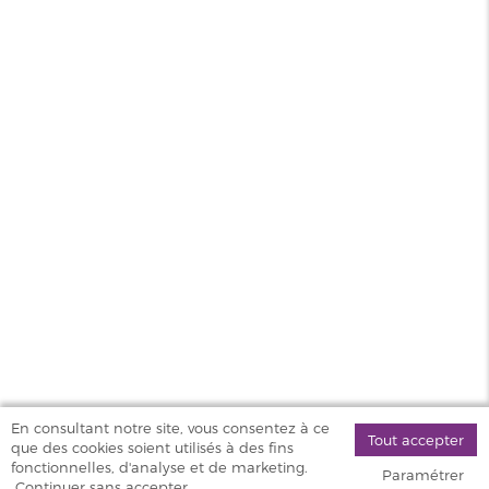
PG/VG
50/50
Pays
France
Sel de
Oui
nicotine
MAGASINS
PRODUITS
AIDE & SERVICES
VAPOSTORE
En consultant notre site, vous consentez à ce
Tout accepter
que des cookies soient utilisés à des fins
©
fonctionnelles, d'analyse et de marketing.
Paramétrer
2026 Vapostore
Continuer sans accepter.