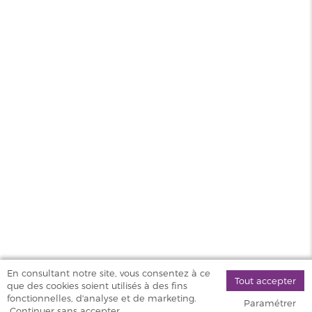
Fiole vide Chubby avec graduation N°01 Keep Calm
120ml DIY'UP
MAGASINS
PRODUITS
AIDE & SERVICES
VAPOSTORE
En consultant notre site, vous consentez à ce
Tout accepter
que des cookies soient utilisés à des fins
©
fonctionnelles, d'analyse et de marketing.
Paramétrer
2026 Vapostore
Continuer sans accepter.