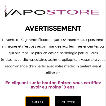
0
Connexion
AVERTISSEMENT
La vente de Cigarettes électroniques est interdite aux personnes
mineures et n'est pas recommandée aux femmes enceintes ou
qui allaitent. De plus, en cas de pathologie particulières
MENU
(maladies cardio-vasculaires, asthme, épilepsie...), Vapostore vous
recommande d'en parler avec votre médecin traitant avant
Le vapotage est une transition vers une vie sans tabac puis sans
utilisation.
dépendance à la nicotine. Ne vapotez pas si vous ne fumez pas.
En cliquant sur le bouton Entrer, vous certifiez
Accueil
>
DIY
>
Fioles & Seringues
>
Fiole vide Chubby avec
avoir au moins 18 ans.
graduation 120ml DIY'UP
CATÉGORIES