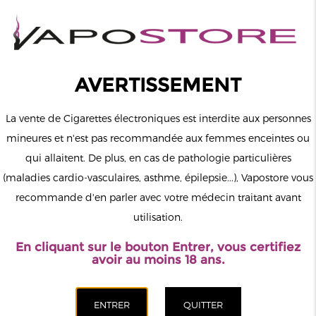
0
Connexion
AVERTISSEMENT
La vente de Cigarettes électroniques est interdite aux personnes
mineures et n'est pas recommandée aux femmes enceintes ou
qui allaitent. De plus, en cas de pathologie particulières
MENU
(maladies cardio-vasculaires, asthme, épilepsie...), Vapostore vous
recommande d'en parler avec votre médecin traitant avant
Le vapotage est une transition vers une vie sans tabac puis sans
utilisation.
dépendance à la nicotine. Ne vapotez pas si vous ne fumez pas.
En cliquant sur le bouton Entrer, vous certifiez
Accueil
>
DIY
>
Fioles & Seringues
>
Fiole vide Chubby avec
avoir au moins 18 ans.
graduation N°01 Keep Calm 120ml DIY'UP
CATÉGORIES