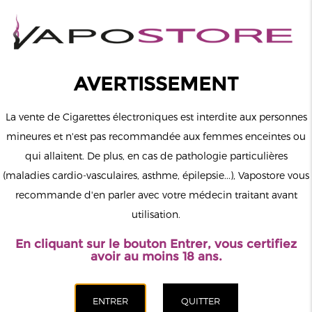
0
Connexion
AVERTISSEMENT
La vente de Cigarettes électroniques est interdite aux personnes
mineures et n'est pas recommandée aux femmes enceintes ou
qui allaitent. De plus, en cas de pathologie particulières
MENU
(maladies cardio-vasculaires, asthme, épilepsie...), Vapostore vous
recommande d'en parler avec votre médecin traitant avant
Le vapotage est une transition vers une vie sans tabac puis sans
utilisation.
dépendance à la nicotine. Ne vapotez pas si vous ne fumez pas.
En cliquant sur le bouton Entrer, vous certifiez
Accueil
>
Matériel
>
Cartouches Pods
>
Pack de 4 pods 3ml Xros
avoir au moins 18 ans.
Series Sidefill Vaporesso
CATÉGORIES