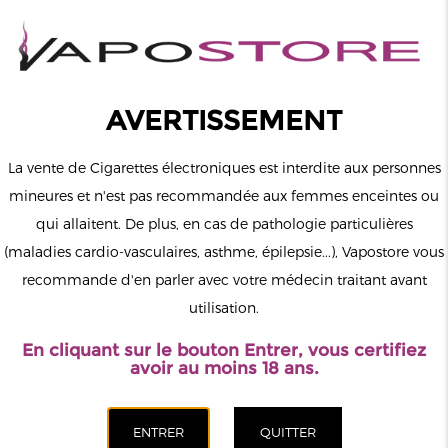
0
Connexion
AVERTISSEMENT
La vente de Cigarettes électroniques est interdite aux personnes
mineures et n'est pas recommandée aux femmes enceintes ou
qui allaitent. De plus, en cas de pathologie particulières
MENU
(maladies cardio-vasculaires, asthme, épilepsie...), Vapostore vous
recommande d'en parler avec votre médecin traitant avant
Le vapotage est une transition vers une vie sans tabac puis sans
utilisation.
dépendance à la nicotine. Ne vapotez pas si vous ne fumez pas.
En cliquant sur le bouton Entrer, vous certifiez
Accueil
>
Matériel
>
Cartouches Pods
>
Pack de 3 Pods Klypse V2
avoir au moins 18 ans.
Innokin
CATÉGORIES