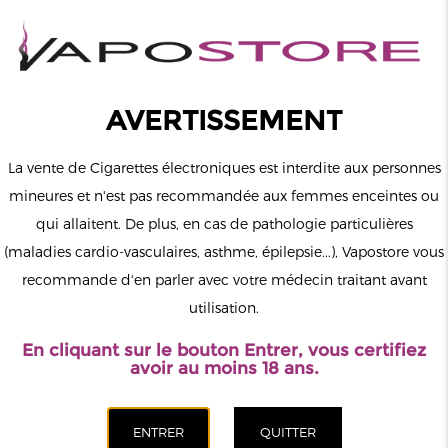
0
Connexion
AVERTISSEMENT
La vente de Cigarettes électroniques est interdite aux personnes
mineures et n'est pas recommandée aux femmes enceintes ou
qui allaitent. De plus, en cas de pathologie particulières
MENU
(maladies cardio-vasculaires, asthme, épilepsie...), Vapostore vous
recommande d'en parler avec votre médecin traitant avant
Le vapotage est une transition vers une vie sans tabac puis sans
utilisation.
dépendance à la nicotine. Ne vapotez pas si vous ne fumez pas.
En cliquant sur le bouton Entrer, vous certifiez
Accueil
>
Matériel
>
Cartouches Pods
>
Pack de 2 Cartouches 5ml
avoir au moins 18 ans.
PnP X Pod MTL Voopoo
CATÉGORIES