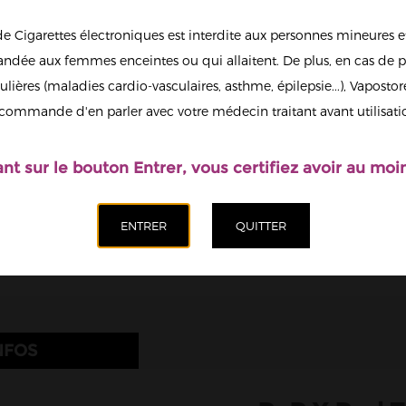
Trouver l
de Cigarettes électroniques est interdite aux personnes mineures et
11,90 €
dée aux femmes enceintes ou qui allaitent. De plus, en cas de p
ulières (maladies cardio-vasculaires, asthme, épilepsie...), Vaposto
Afficher en
Couleur
commande d'en parler avec votre médecin traitant avant utilisati
grand
Grey
Quantité
ant sur le bouton Entrer, vous certifiez avoir au moin
Ajoute
outes les images
NFOS