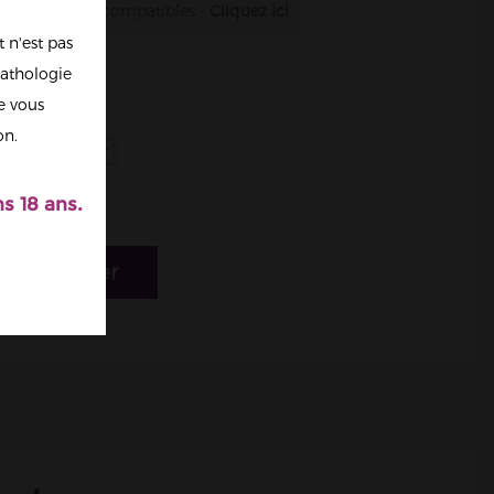
es résistances compatibles -
Cliquez ici
 n'est pas
athologie
re vous
on.
s 18 ans.
r au panier