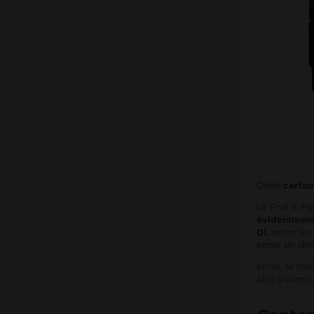
Cette
cartou
Le PnP X Po
évidemment r
DL
selon les 
entre un dri
Enfin, le Pn
afin d'élimin