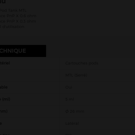
nu
 Pod Tank MTL
tance PnP X 0,6 ohm
ance PnP X 0,3 ohm
 d'utilisation
ECHNIQUE
ériel
Cartouches pods
MTL (Serré)
able
Oui
 (ml)
5 ml
(mm)
Ø 26 mm
e
Latéral