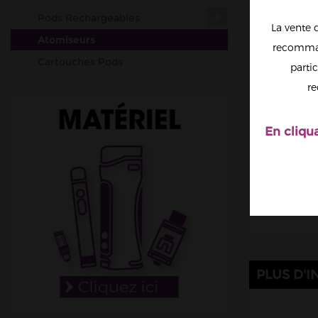
Pods Rechargeables
La vente 
Atomiseurs
recomman
Cartouches Pods
partic
Résistances (mèches)
re
Accus
Outils & Entretiens
En cliqu
Cotons
Fil résistif
Set-up complets
Afficher t
Résistances pré-faites
DIY
Accessoires
PLUS D'I