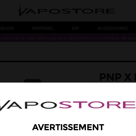
IQUIDE
MATÉRIEL
DIY
ACCESSOIRES
n vers une vie sans tabac puis sans dépendance à la nicotine. Ne vap
PNP X
VOOP
Le PnP X Pod Tank 
d'un airflow ajusta
par ce biais. Pens
résistances PnP X 
des joints supplém
AVERTISSEMENT