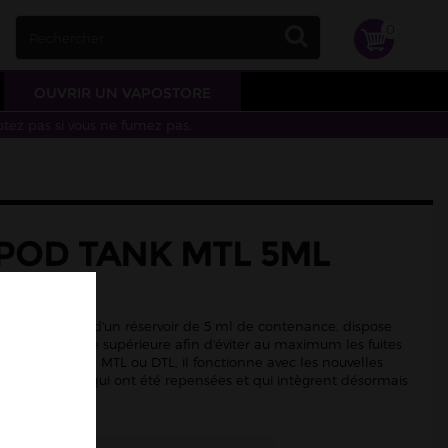
0
OUVRIR UN VAPOSTORE
otez pas si vous ne fumez pas.
 POD TANK MTL 5ML
OO
MTL est doté d'un réservoir de 5 ml de contenance, dispose
ble sur sa partie supérieure afin d'éviter au maximum les fuites
é pour une vape MTL ou DTL, il fonctionne avec les nouvelles
de la marque qui ont été repensées et qui intègrent désormais
entaires.