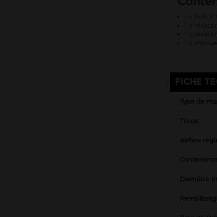
Conte
1 x PnP X
1 x résis
1 x résist
1 x manuel
FICHE T
Type de mat
Tirage
Airflow régl
Contenance
Diamètre 
Remplissag