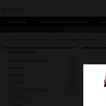
Connexion
MAGASINS
CIGARETTE ÉLECTRONIQUE
EL
Le vapotage est une transitio
Accueil
>
Matériel
>
Atomiseurs
>
Pnp X Pod Tank MTL 5ml Voopoo
CATÉGORIES
Cigarette électronique
ELiquide
Matériel
MODS
Ato. reconstructibles
High End
Pods