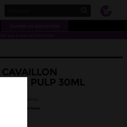
0
OUVRIR UN VAPOSTORE
otez pas si vous ne fumez pas.
 CAVAILLON
NTRÉ PULP 30ML
, melon, pêche
on frais et de pêche.
 diluer dans une base.