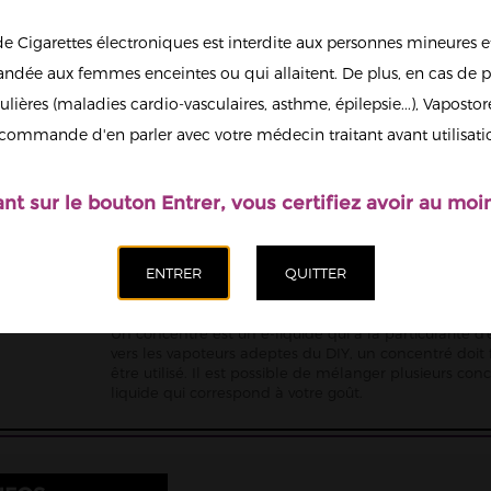
Quantité
de Cigarettes électroniques est interdite aux personnes mineures et
dée aux femmes enceintes ou qui allaitent. De plus, en cas de p
ulières (maladies cardio-vasculaires, asthme, épilepsie...), Vaposto
Ajoute
Afficher en
commande d'en parler avec votre médecin traitant avant utilisati
grand
ant sur le bouton Entrer, vous certifiez avoir au moin
E-liquide concentré
Un concentré est un e-liquide qui a la particularité 
vers les vapoteurs adeptes du DIY, un concentré doit
être utilisé. Il est possible de mélanger plusieurs co
liquide qui correspond à votre goût.