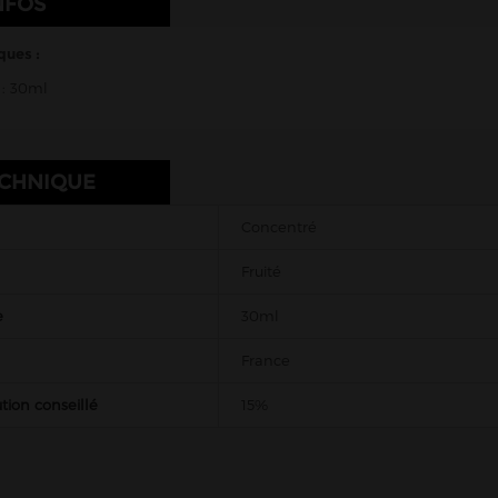
NFOS
ques :
: 3
0ml
ECHNIQUE
Concentré
Fruité
e
30ml
France
tion conseillé
15%