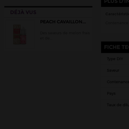
PLUS D'I
EliquidFrance
DÉJÀ VUS
EliquidFrance Fruizee
Caractéristi
Empire Brew
PEACH CAVAILLON...
Contenance 
Extradiy
Des saveurs de melon frais
et de...
Full Moon
FICHE T
Gatsby
Halo
Type DIY
Juice 66
Saveur
Jungle Wave
Contenanc
Just Juice
Le Coq Qui Vape
Pays
Le Vapoteur Breton
Taux de dilu
Liquidarom
Le French Liquide
Maison Fuel