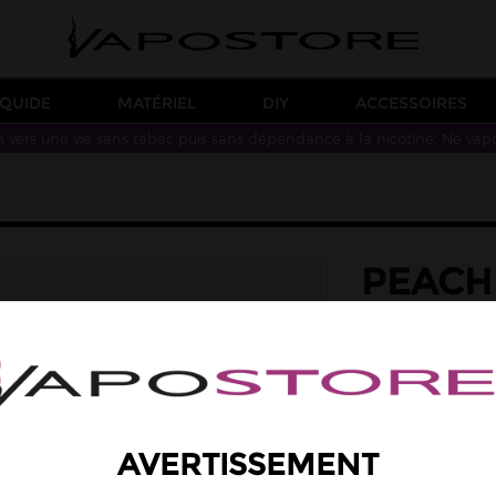
IQUIDE
MATÉRIEL
DIY
ACCESSOIRES
n vers une vie sans tabac puis sans dépendance à la nicotine. Ne vap
l
PEACH
CONCE
saveur: fraîcheur
Des saveurs de mel
Arôme concentré à
13,90 €
AVERTISSEMENT