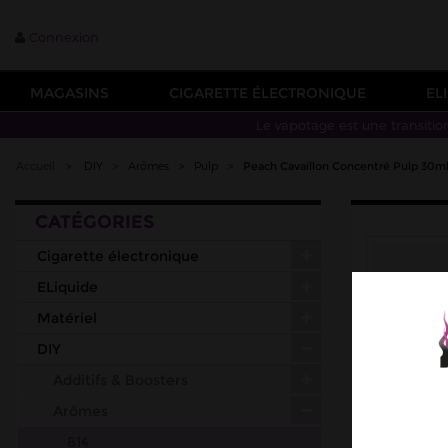
Connexion
MAGASINS
CIGARETTE ÉLECTRONIQUE
EL
Le vapotage est une transitio
Accueil
>
DIY
>
Arômes
>
Pulp
>
Peach Cavaillon Concentré Pulp 30m
CATÉGORIES
Cigarette électronique
ELiquide
Matériel
DIY
Additifs & Boosters
Arômes
814