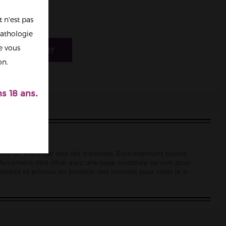
 n'est pas
athologie
re vous
r au panier
on.
s 18 ans.
d'être un mélange tout fait d'arômes. Exclusivement tourné
 forcément être dilué avec une base nicotinée ou non pour
ncentrés et arômes en fonction des recettes pour créer le e-