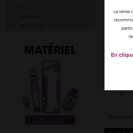
A&L
La vente 
Alfaliquid
recomman
Biarritz Lab
partic
Big Papa
re
Chefs Flavours
Cloud Vapor
En cliqu
Crazy Labs
Curieux
Dictator
Dinner Lady
DIY Monster
Don Cristo
E saveur
E.Tasty