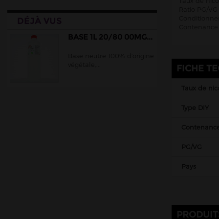
Taux de nic
Ratio PG/VG 
Conditionnem
DÉJÀ VUS
Contenance 
BASE 1L 20/80 00MG...
Base neutre 100% d'origine
végétale,...
FICHE T
Taux de nic
Type DIY
Contenanc
PG/VG
Pays
PRODUIT