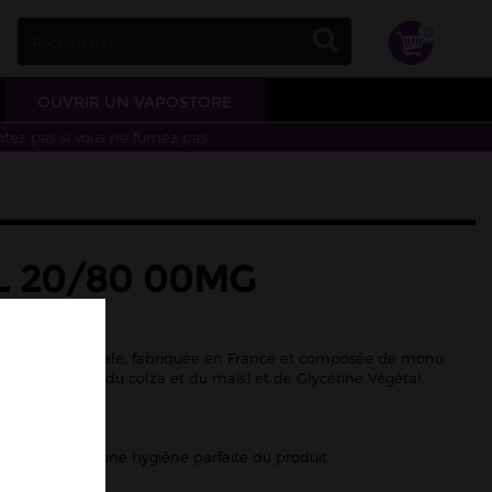
0
OUVRIR UN VAPOSTORE
otez pas si vous ne fumez pas.
L 20/80 00MG
PURE
d'origine végétale, fabriquée en France et composée de mono
 végétal (issu du colza et du maïs) et de Glycérine Végétal.
et sans alcool.
 pour garantir une hygiène parfaite du produit.