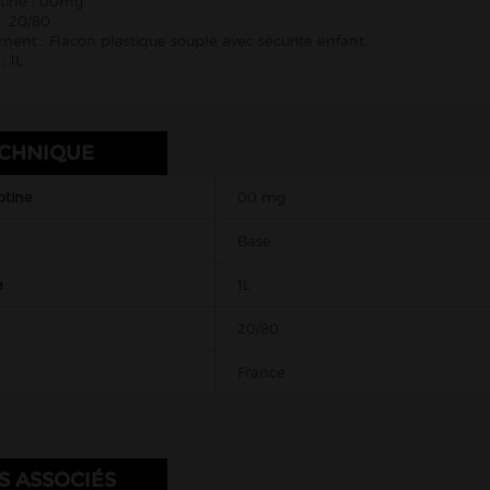
otine : 00mg
: 20/80
ent : Flacon plastique souple avec sécurité enfant
: 1L
ECHNIQUE
otine
00 mg
Base
e
1L
20/80
France
S ASSOCIÉS