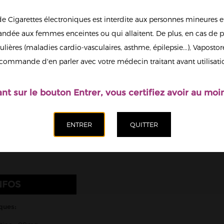
10,90 €
de Cigarettes électroniques est interdite aux personnes mineures et
Quantité
dée aux femmes enceintes ou qui allaitent. De plus, en cas de p
ulières (maladies cardio-vasculaires, asthme, épilepsie...), Vaposto
Afficher en
commande d'en parler avec votre médecin traitant avant utilisati
grand
Ajoute
ant sur le bouton Entrer, vous certifiez avoir au moin
NFOS
ques: