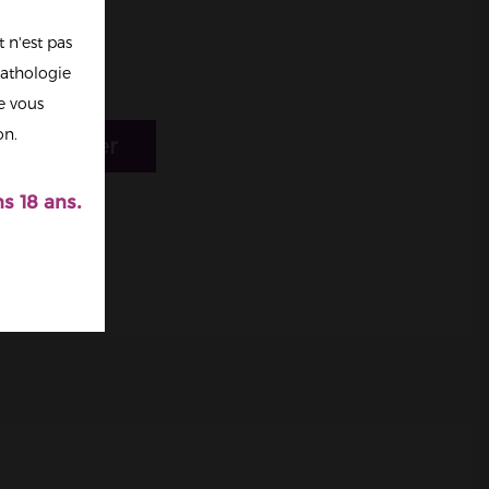
 n'est pas
athologie
re vous
on.
r au panier
s 18 ans.