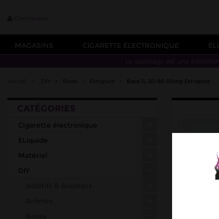
Connexion
MAGASINS
CIGARETTE ÉLECTRONIQUE
EL
Le vapotage est une transitio
Accueil
>
DIY
>
Bases
>
Extrapure
>
Base 1L 20/80 00mg Extrapure
CATÉGORIES
Cigarette électronique
ELiquide
Matériel
DIY
Additifs & Boosters
Arômes
Bases