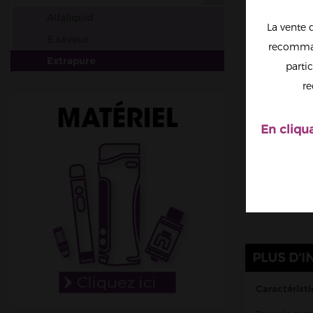
Alfaliquid
La vente 
E saveur
recomman
Extrapure
partic
Liquideo
re
Liquidarom
Obvious Liquids
En cliqu
Just Base
Revolute
SuperVape
Vapostore
VDLV
Fioles & Seringues
PLUS D'I
Accessoires
Caractéristi