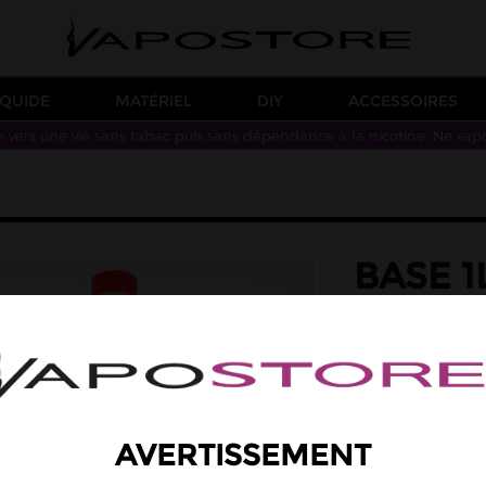
IQUIDE
MATÉRIEL
DIY
ACCESSOIRES
n vers une vie sans tabac puis sans dépendance à la nicotine. Ne vap
BASE 1
EXTRA
Base neutre 100% 
Propylène de Glycol
Garantie sans eau, 
AVERTISSEMENT
Bouchon anti-fuite