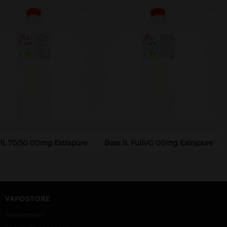
 1L 70/30 00mg Extrapure
Base 1L FullVG 00mg Extrapure
VAPOSTORE
Recrutement