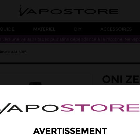
IQUIDE
MATÉRIEL
DIY
ACCESSOIRES
n vers une vie sans tabac puis sans dépendance à la nicotine. Ne vap
timate A&L 30ml
ONI Z
CONCE
30ML
saveur: agrumes, c
Des saveurs de citr
AVERTISSEMENT
Arôme concentré à