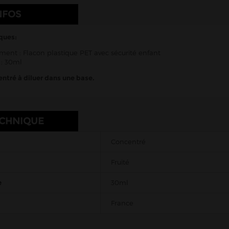
NFOS
ques:
ent : Flacon plastique PET avec sécurité enfant
: 30ml
ntré à diluer dans une base.
ECHNIQUE
Concentré
Fruité
e
30ml
France