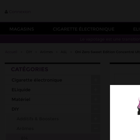
Connexion
MAGASINS
CIGARETTE ÉLECTRONIQUE
EL
Le vapotage est une transitio
Accueil
>
DIY
>
Arômes
>
A&L
>
Oni Zero Sweet Edition Concentré Ul
CATÉGORIES
Cigarette électronique
ELiquide
Matériel
DIY
Additifs & Boosters
Arômes
814