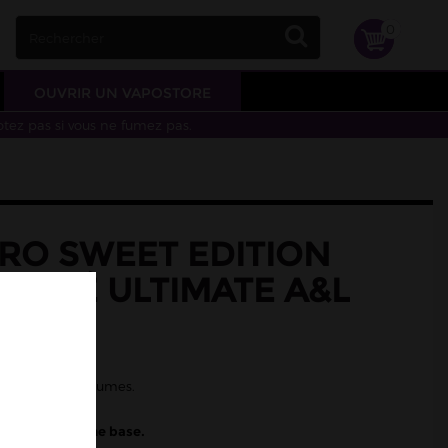
0
OUVRIR UN VAPOSTORE
otez pas si vous ne fumez pas.
ERO SWEET EDITION
NTRÉ ULTIMATE A&L
itron vert
on vert et d'agrumes.
 diluer dans une base.