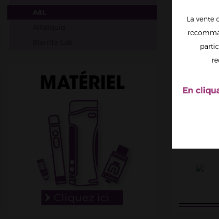
A&L
La vente 
Alfaliquid
recomman
Biarritz Lab
partic
Big Papa
re
Chefs Flavours
Cloud Vapor
En cliqu
Crazy Labs
Curieux
Dictator
Dinner Lady
DIY Monster
Don Cristo
E saveur
E.Tasty