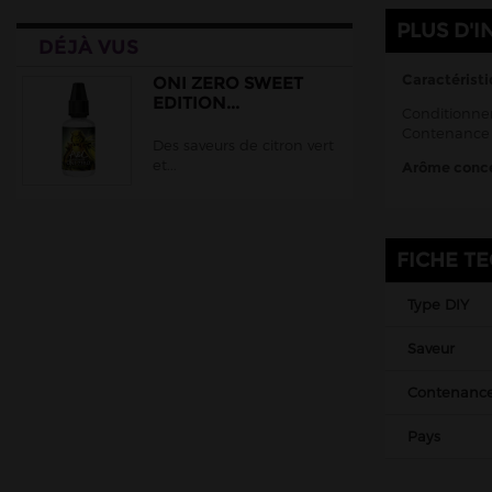
EliquidFrance
PLUS D'I
DÉJÀ VUS
EliquidFrance Fruizee
Empire Brew
Caractéristi
ONI ZERO SWEET
EDITION...
Extradiy
Conditionnem
Contenance 
Des saveurs de citron vert
Full Moon
et...
Arôme conce
Gatsby
Halo
Juice 66
FICHE T
Jungle Wave
Type DIY
Just Juice
Saveur
Le Coq Qui Vape
Le Vapoteur Breton
Contenanc
Liquidarom
Pays
Le French Liquide
Maison Fuel