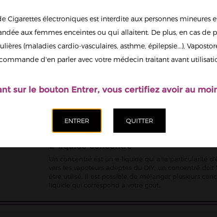
13,90 €
de Cigarettes électroniques est interdite aux personnes mineures et
Quantité
dée aux femmes enceintes ou qui allaitent. De plus, en cas de p
ulières (maladies cardio-vasculaires, asthme, épilepsie...), Vaposto
Afficher en
commande d'en parler avec votre médecin traitant avant utilisati
grand
Ajoute
ant sur le bouton Entrer, vous certifiez avoir au moin
E-liquide concentré
Un concentré est un e-liquide qui a la particularité 
vers les vapoteurs adeptes du DIY, un concentré doit
être utilisé. Il est possible de mélanger plusieurs co
liquide qui correspond à votre goût.