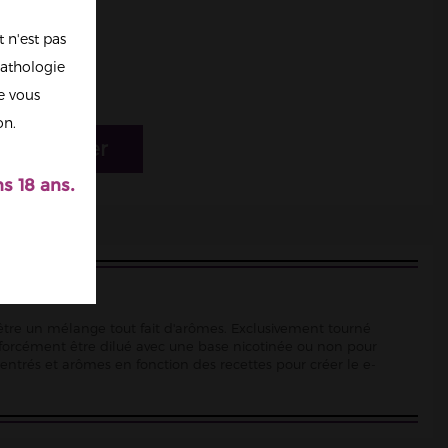
 n'est pas
athologie
re vous
on.
r au panier
s 18 ans.
d'être un mélange tout fait d'arômes. Exclusivement tourné
 forcément être dilué avec une base nicotinée ou non pour
ncentrés et arômes en fonction des recettes pour créer le e-