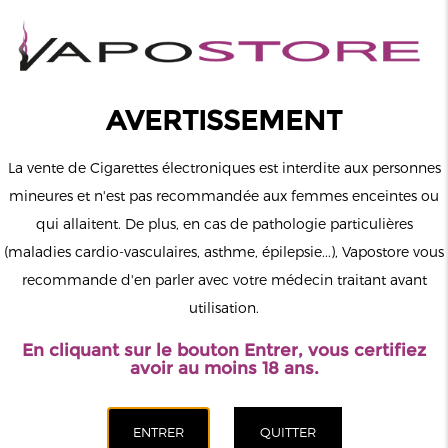
0
Connexion
AVERTISSEMENT
La vente de Cigarettes électroniques est interdite aux personnes
mineures et n'est pas recommandée aux femmes enceintes ou
qui allaitent. De plus, en cas de pathologie particulières
MENU
(maladies cardio-vasculaires, asthme, épilepsie...), Vapostore vous
recommande d'en parler avec votre médecin traitant avant
Le vapotage est une transition vers une vie sans tabac puis sans
utilisation.
dépendance à la nicotine. Ne vapotez pas si vous ne fumez pas.
En cliquant sur le bouton Entrer, vous certifiez
Accueil
>
DIY
>
Bases
>
VDLV
>
Base 1L 70/30 00mg VDLV
avoir au moins 18 ans.
CATÉGORIES