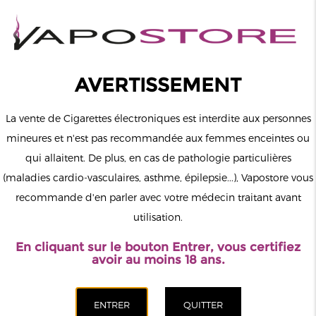
0
Connexion
AVERTISSEMENT
La vente de Cigarettes électroniques est interdite aux personnes
mineures et n'est pas recommandée aux femmes enceintes ou
qui allaitent. De plus, en cas de pathologie particulières
MENU
(maladies cardio-vasculaires, asthme, épilepsie...), Vapostore vous
recommande d'en parler avec votre médecin traitant avant
Le vapotage est une transition vers une vie sans tabac puis sans
utilisation.
dépendance à la nicotine. Ne vapotez pas si vous ne fumez pas.
En cliquant sur le bouton Entrer, vous certifiez
Accueil
>
ELiquide
>
Anglais
>
Dinner Lady
>
Lemon Tart
avoir au moins 18 ans.
Dessert Bar Dinner Lady 50ml
CATÉGORIES