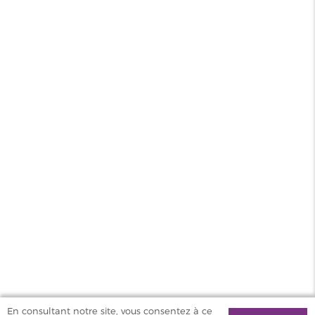
Type
E-liquide | E-liquide à booster
Saveur
Gourmand
Contenance
50ml
PG/VG
40/60
Pays
UK
MAGASINS
PRODUITS
AIDE & SERVICES
VAPOSTORE
En consultant notre site, vous consentez à ce