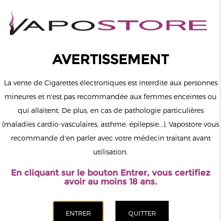
0
Connexion
AVERTISSEMENT
La vente de Cigarettes électroniques est interdite aux personnes
mineures et n'est pas recommandée aux femmes enceintes ou
qui allaitent. De plus, en cas de pathologie particulières
MENU
(maladies cardio-vasculaires, asthme, épilepsie...), Vapostore vous
recommande d'en parler avec votre médecin traitant avant
Le vapotage est une transition vers une vie sans tabac puis sans
utilisation.
dépendance à la nicotine. Ne vapotez pas si vous ne fumez pas.
En cliquant sur le bouton Entrer, vous certifiez
Accueil
>
Matériel
>
Résistances (mèches)
>
Pack de 3 résistances
avoir au moins 18 ans.
Ultra Boost Max V2 Lost Vape
CATÉGORIES