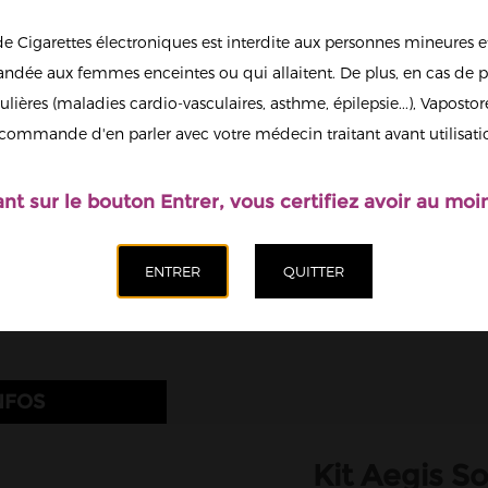
Trouver l
de Cigarettes électroniques est interdite aux personnes mineures et
64,90 €
dée aux femmes enceintes ou qui allaitent. De plus, en cas de p
ulières (maladies cardio-vasculaires, asthme, épilepsie...), Vaposto
Afficher en
Couleur
commande d'en parler avec votre médecin traitant avant utilisati
grand
Black
Quantité
ant sur le bouton Entrer, vous certifiez avoir au moin
Ajoute
NFOS
Kit Aegis So