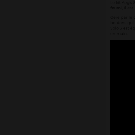
Le kit Aegis
fourni,
il est
Géré par le c
boutons qui
Solo 3 est é
en main.