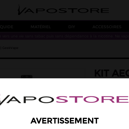
IQUIDE
MATÉRIEL
DIY
ACCESSOIRES
n vers une vie sans tabac puis sans dépendance à la nicotine. Ne vap
ml) GeekVape
KIT AE
5,5ML)
Geekvape présente 
maximum, il foncti
modes de fonction
d'un réservoir de 5
marque.
AVERTISSEMENT