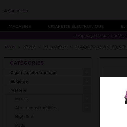
Connexion
MAGASINS
CIGARETTE ÉLECTRONIQUE
EL
Le vapotage est une transitio
Accueil
>
Matériel
>
Set-up complets
>
Kit Aegis Solo 3 (+ ato Z Sub 5,5
CATÉGORIES
Cigarette électronique
ELiquide
Matériel
MODS
Ato. reconstructibles
High End
Pods