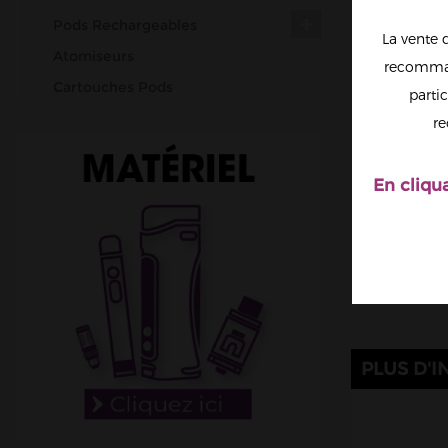
Pods Rechargeables
La vente 
Atomiseurs
recomman
Cartouches Pods
partic
Résistances (mèches)
re
Accus
Outils & Entretiens
En cliqu
Cotons
Fil résistif
Set-up complets
Résistances pré-faites
DIY
Accessoires
PLUS D'I