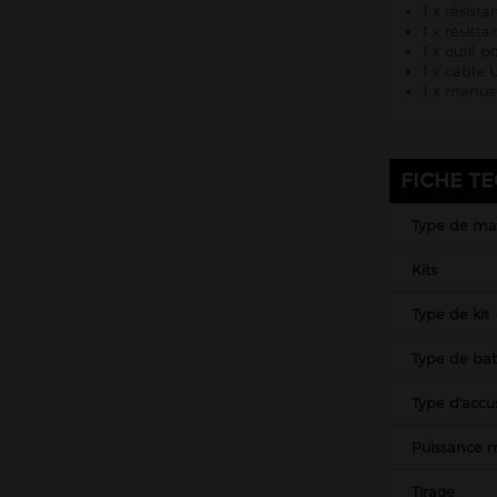
1 x résist
1 x résist
1 x outil p
1 x câble
1 x manuel
FICHE T
Type de mat
Kits
Type de kit
Type de bat
Type d'accu
Puissance
Tirage