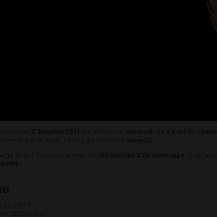
ssociée au
Z Subohm 2021
qui intègre un
réservoir de 5,5 ml de cont
alement par le haut. Le tout permet une
vape DL.
 Aegis Solo 3 fonctionne avec les
résistances Z de Geekvape
. Il est ai
-60W)
.
nu
gis Solo 3
ohm 2021 5,5ml