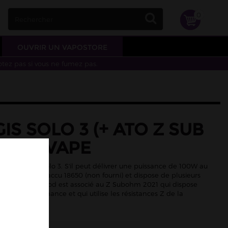
0
OUVRIR UN VAPOSTORE
otez pas si vous ne fumez pas.
GIS SOLO 3 (+ ATO Z SUB
 GEEKVAPE
le kit Aegis Solo 3. S'il peut délivrer une puissance de 100W au
onne avec un accu 18650 (non fourni) et dispose de plusieurs
nement. Le mod est associé au Z Subohm 2021 qui dispose
,5 ml de contenance et qui utilise les résistances Z de la