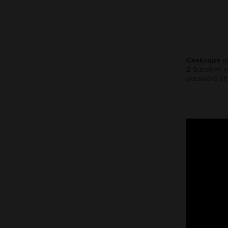
Geekvape
pr
Z Subohm rec
poussière et