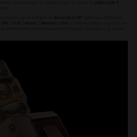
ossible de recharger et mettre à jour le kit via le
câble USB-C
ment.
aximum. Le kit intègre un
écran de 0,96"
ainsi que différents
 VW / TCR / Boost / Memory / Eco
. Comme l'Aegis Legend 3, la
x se déverrouille automatiquement lorsque l'utilisateur la prend