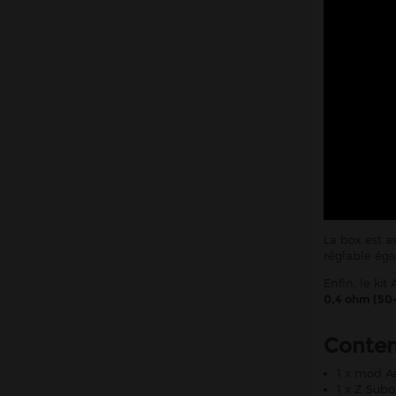
La box est a
réglable ég
Enfin, le kit
0,4 ohm (50
Conte
1 x mod Ae
1 x Z Sub