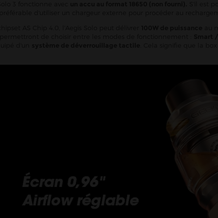
 Solo 3 fonctionne avec
un accu au format 18650 (non fourni).
S'il est p
 préférable d'utiliser un chargeur externe pour procéder au recharge
hipset AS Chip 4.0, l'Aegis Solo peut délivrer
100W de puissance
au m
 permettront de choisir entre les modes de fonctionnement :
Smart /
quipé d'un
système de déverrouillage tactile
. Cela signifie que la bo