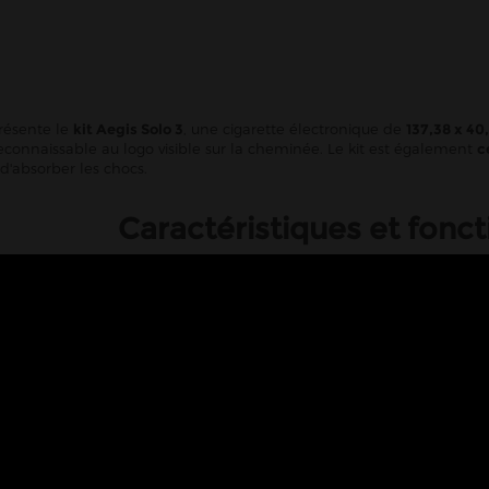
ésente le
kit Aegis Solo 3
, une cigarette électronique de
137,38 x 4
onnaissable au logo visible sur la cheminée. Le kit est également
c
 d'absorber les chocs.
Caractéristiques et fonc