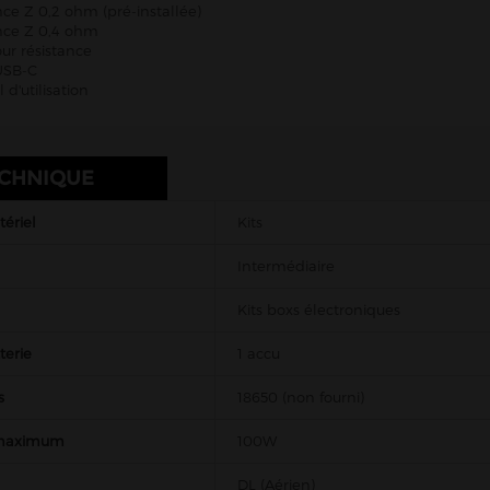
ance Z 0,2 ohm (pré-installée)
ance Z 0,4 ohm
our résistance
 USB-C
 d'utilisation
ECHNIQUE
ériel
Kits
Intermédiaire
Kits boxs électroniques
terie
1 accu
s
18650 (non fourni)
 maximum
100W
DL (Aérien)