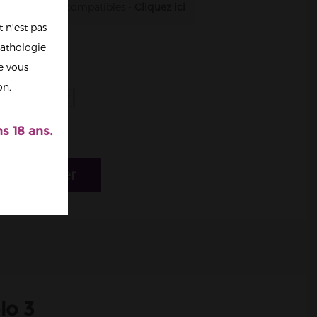
es résistances compatibles -
Cliquez ici
 n'est pas
athologie
re vous
on.
s 18 ans.
r au panier
lo 3