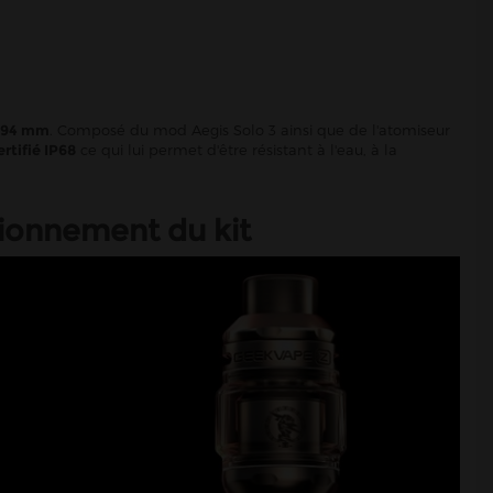
0,94 mm
. Composé du mod Aegis Solo 3 ainsi que de l'atomiseur
ertifié IP68
ce qui lui permet d'être résistant à l'eau, à la
tionnement du kit