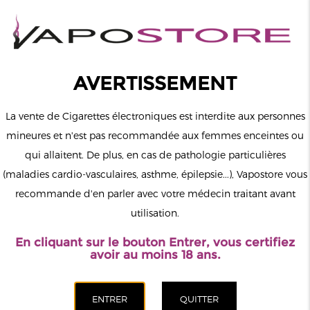
0
Connexion
AVERTISSEMENT
La vente de Cigarettes électroniques est interdite aux personnes
mineures et n'est pas recommandée aux femmes enceintes ou
qui allaitent. De plus, en cas de pathologie particulières
MENU
(maladies cardio-vasculaires, asthme, épilepsie...), Vapostore vous
recommande d'en parler avec votre médecin traitant avant
Le vapotage est une transition vers une vie sans tabac puis sans
utilisation.
dépendance à la nicotine. Ne vapotez pas si vous ne fumez pas.
En cliquant sur le bouton Entrer, vous certifiez
Accueil
>
ELiquide
>
Sel de Nicotine
>
Dinner Lady Salt Nic
>
avoir au moins 18 ans.
Lemon Tart Dessert Bar Dinner Lady 10ml
CATÉGORIES