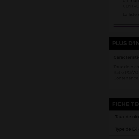
en mani
CENTRE 
Roykin
La list
Rud & Gad
Salt E Vapor Le French Liquide
The Fuu
PLUS D'I
Ultra Salts Halo
Vampire Vape Nic Salts
Caractéristi
Vapostore
Taux de nico
Ratio PG/VG 
Zap Juice
Contenance 
Français
Anglais
FICHE T
Américains
Canadiens
Taux de nic
Chinois
Type de E-l
Malaisiens