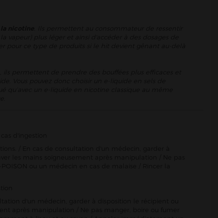
 la nicotine
. Ils permettent au consommateur de ressentir
la vapeur) plus léger et ainsi d'accéder à des dosages de
er pour ce type de produits si le hit devient gênant au-delà
, ils permettent de prendre des bouffées plus efficaces et
ide. Vous pouvez donc choisir un e-liquide en sels de
énué qu’avec un e-liquide en nicotine classique au même
e.
cas d'ingestion
ctions. / En cas de consultation d'un médecin, garder à
Se laver les mains soigneusement après manipulation / Ne pas
-POISON ou un médecin en cas de malaise / Rincer la
tion
ltation d'un médecin, garder à disposition le récipient ou
sement après manipulation / Ne pas manger, boire ou fumer