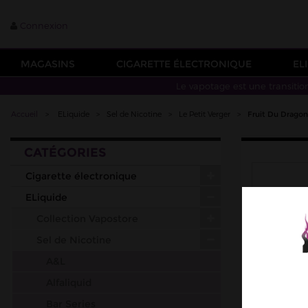
Connexion
MAGASINS
CIGARETTE ÉLECTRONIQUE
EL
Le vapotage est une transitio
Accueil
>
ELiquide
>
Sel de Nicotine
>
Le Petit Verger
>
Fruit Du Dragon
CATÉGORIES
Cigarette électronique
ELiquide
Collection Vapostore
Sel de Nicotine
A&L
Alfaliquid
Bar Series