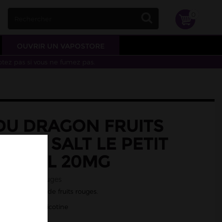
0
OUVRIR UN VAPOSTORE
otez pas si vous ne fumez pas.
 DU DRAGON FRUITS
 NIC SALT LE PETIT
R 10ML 20MG
ragon, fruits rouges
t du dragon et de fruits rouges.
/50 - Sels de nicotine