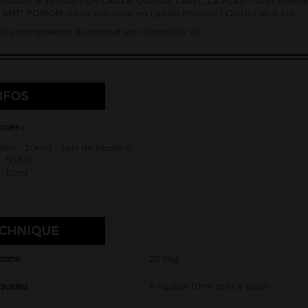
pulant le produit / EN CAS DE CONTACT AVEC LA PEAU : laver abon
ANTI-POISON ou un médecin en cas de malaise / Garder sous clé
e des composants du produit est
disponible ici
NFOS
ques :
tine : 20mg - Sels de nicotine
: 50/50
: 10ml
ECHNIQUE
otine
20 mg
iquides
E-liquide 10ml prêt à vaper