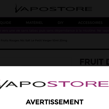
IQUIDE
MATÉRIEL
DIY
ACCESSOIRES
n vers une vie sans tabac puis sans dépendance à la nicotine. Ne vap
 Fruits Rouges Nic Salt Le Petit Verger 10ml 20mg
FRUIT
ROUGES
VERGE
saveur: fruit du d
Des saveurs de frui
AVERTISSEMENT
Taux de PG/VG : 50