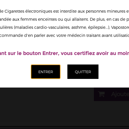
5,90 €
de Cigarettes électroniques est interdite aux personnes mineures et
dée aux femmes enceintes ou qui allaitent. De plus, en cas de p
ulières (maladies cardio-vasculaires, asthme, épilepsie...), Vaposto
Afficher en
1
commande d'en parler avec votre médecin traitant avant utilisati
grand
Il est possi
ant sur le bouton Entrer, vous certifiez avoir au moin
nicotine.
Quantité
Ajoute