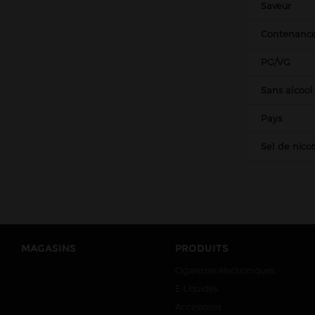
Saveur
Belges
Italiens
Contenanc
Suisses
PG/VG
Matériel
Sans alcool
DIY
Accessoires
Pays
Sel de nico
MAGASINS
PRODUITS
Cigarettes électroniques
E-Liquides
Accessoires