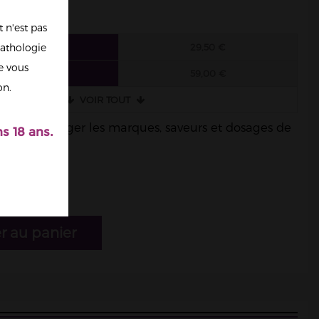
 n'est pas
athologie
6 FIOLES
29,50 €
re vous
3 FIOLES
59,00 €
on.
VOIR TOUT
ble de mélanger les marques, saveurs et dosages de
s 18 ans.
r au panier