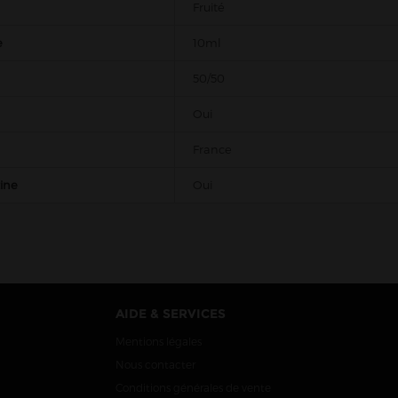
Fruité
e
10ml
50/50
Oui
France
tine
Oui
AIDE & SERVICES
Mentions légales
Nous contacter
Conditions générales de vente