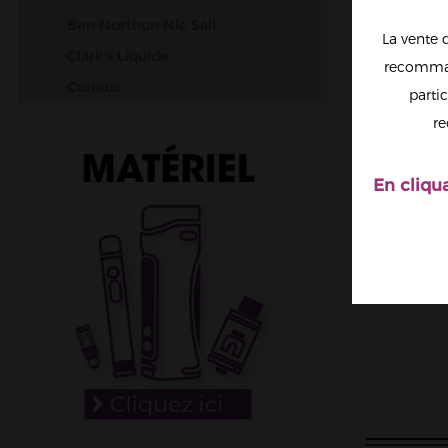
Ben Northon Nic Salt
La vente 
Clark's Liquide
recomman
Curieux
partic
Dr. Frost
re
Dinner Lady Salt Nic
Drifter
En cliqu
Elfbar
Dr Vapes
Esalt EliquidFrance
Salt by Flavour Power
Gobar
JNR
Just Juice
Liquidarom