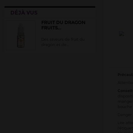
Liquideo
DÉJÀ VUS
Maison Fuel
Le Petit Verger
FRUIT DU DRAGON
FRUITS...
Moonshiners
Des saveurs de fruit du
Prestige Nic Salt
dragon et de...
Nic Salts T Juice
PIXL
Prodigy.
Précaut
Nic Salts VDLV
Attentio
Petit Nuage
Conseil
Protect
disposit
manger,
Ruthless
bouche
Pulp
Danger 
Salt Cloud Vapor
Lire att
l'étiqu
Riot Salt