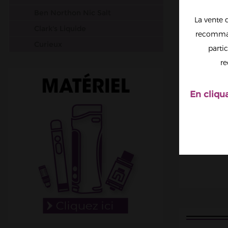
Ben Northon Nic Salt
La vente 
Clark's Liquide
recomman
Curieux
partic
Dr. Frost
re
Dinner Lady Salt Nic
Drifter
En cliqu
Elfbar
Dr Vapes
Esalt EliquidFrance
Salt by Flavour Power
Gobar
JNR
Just Juice
Liquidarom