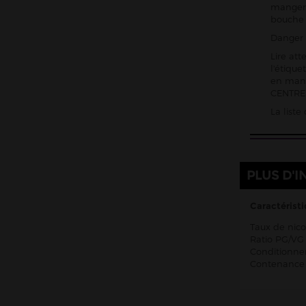
manger,
Roykin
bouche
Danger 
Rud & Gad
Lire att
Salt E Vapor Le French Liquide
l'étiqu
en mani
The Fuu
CENTRE 
Ultra Salts Halo
La list
Vampire Vape Nic Salts
Vapostore
Zap Juice
PLUS D'I
Français
Caractéristi
Anglais
Taux de nico
Américains
Ratio PG/VG 
Canadiens
Conditionnem
Contenance 
Chinois
Malaisiens