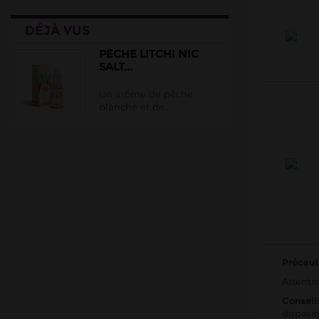
Liquideo
DÉJÀ VUS
Maison Fuel
Le Petit Verger
PÊCHE LITCHI NIC
SALT...
Moonshiners
Un arôme de pêche
Prestige Nic Salt
blanche et de...
Nic Salts T Juice
PIXL
Prodigy.
Nic Salts VDLV
Petit Nuage
Protect
Ruthless
Précaut
Pulp
Attentio
Salt Cloud Vapor
Conseil
disposit
Riot Salt