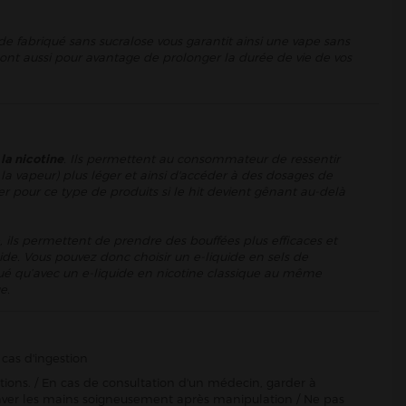
de fabriqué sans sucralose vous garantit ainsi une vape sans
se ont aussi pour avantage de prolonger la durée de vie de vos
 la nicotine
. Ils permettent au consommateur de ressentir
la vapeur) plus léger et ainsi d'accéder à des dosages de
er pour ce type de produits si le hit devient gênant au-delà
, ils permettent de prendre des bouffées plus efficaces et
ide. Vous pouvez donc choisir un e-liquide en sels de
énué qu’avec un e-liquide en nicotine classique au même
e.
cas d'ingestion
ctions. / En cas de consultation d'un médecin, garder à
Se laver les mains soigneusement après manipulation / Ne pas