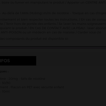
 boire ou fumer en manipulant le produit / Appeler un CENTRE ANTI
- Au-delà de 1.66% (16,6mg) m/m de nicotine - Toxique en cas d'inges
entivement et bien respecter toutes les instructions. / En cas de consu
ette / Tenir hors de portée des enfants / Se laver les mains soigneu
pulant le produit / EN CAS DE CONTACT AVEC LA PEAU : laver abon
ANTI-POISON ou un médecin en cas de malaise / Garder sous clé
e des composants du produit est
disponible ici
NFOS
ques :
tine : 20mg - Sels de nicotine
: 50/50
ent : Flacon en PET avec sécurité enfant
: 10ml