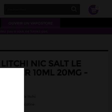
0
OUVRIR UN VAPOSTORE
otez pas si vous ne fumez pas.
LITCHI NIC SALT LE
VERGER 10ML 20MG -
che blanche
 blanche et de litchi.
/50 - Sels de nicotine