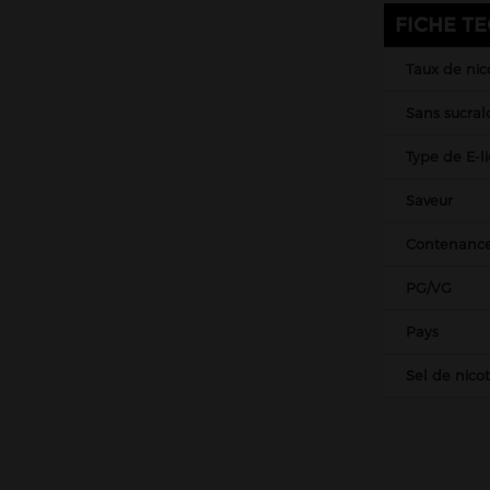
Belges
FICHE T
Italiens
Taux de nic
Suisses
Sans sucral
Matériel
DIY
Type de E-l
Accessoires
Saveur
Contenanc
PG/VG
Pays
Sel de nico