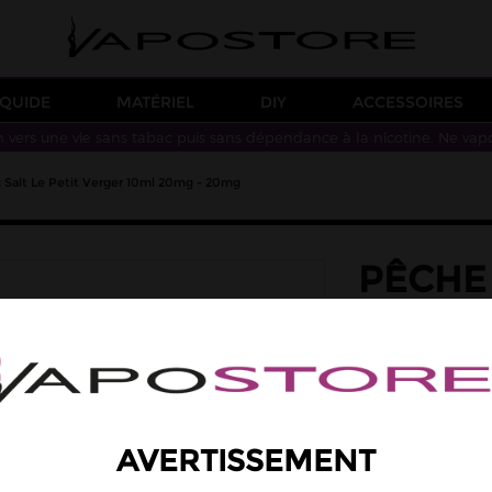
IQUIDE
MATÉRIEL
DIY
ACCESSOIRES
n vers une vie sans tabac puis sans dépendance à la nicotine. Ne vap
c Salt Le Petit Verger 10ml 20mg - 20mg
PÊCHE 
PETIT 
20MG
saveur: litchi, pê
Un arôme de pêche
AVERTISSEMENT
Taux de PG/VG : 50