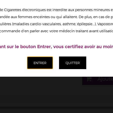
5,90 €
de Cigarettes électroniques est interdite aux personnes mineures et
dée aux femmes enceintes ou qui allaitent. De plus, en cas de p
1
ulières (maladies cardio-vasculaires, asthme, épilepsie...), Vaposto
Afficher en
commande d'en parler avec votre médecin traitant avant utilisati
grand
Il est possi
nicotine.
ant sur le bouton Entrer, vous certifiez avoir au moin
Quantité
Ajoute