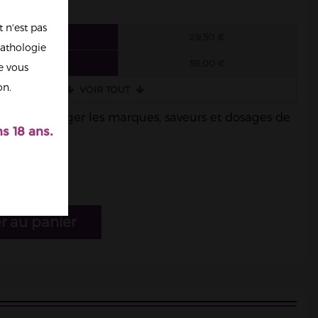
 n'est pas
6 FIOLES
29,50 €
athologie
3 FIOLES
59,00 €
re vous
on.
VOIR TOUT
ble de mélanger les marques, saveurs et dosages de
s 18 ans.
r au panier