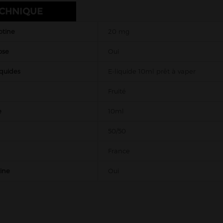
ECHNIQUE
otine
20 mg
ose
Oui
iquides
E-liquide 10ml prêt à vaper
Fruité
e
10ml
50/50
France
tine
Oui