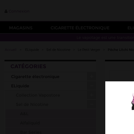
Connexion
MAGASINS
CIGARETTE ÉLECTRONIQUE
EL
Le vapotage est une transitio
Accueil
>
ELiquide
>
Sel de Nicotine
>
Le Petit Verger
>
Pêche Litchi Ni
CATÉGORIES
Cigarette électronique
ELiquide
Collection Vapostore
Sel de Nicotine
A&L
Alfaliquid
Bar Series