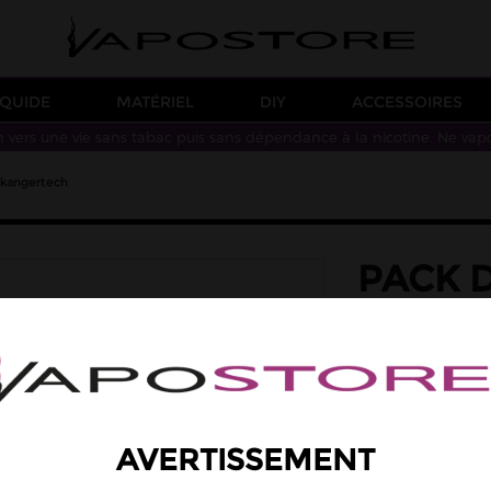
IQUIDE
MATÉRIEL
DIY
ACCESSOIRES
n vers une vie sans tabac puis sans dépendance à la nicotine. Ne vap
 kangertech
PACK 
KANGE
Pack de 5 mèches 
Un doute 
AVERTISSEMENT
4,90 €