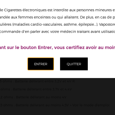
C
de Cigarettes électroniques est interdite aux personnes mineures et
Intensité résistan
dée aux femmes enceintes ou qui allaitent. De plus, en cas de p
1.5 ohm
ulières (maladies cardio-vasculaires, asthme, épilepsie...), Vaposto
Afficher en
commande d'en parler avec votre médecin traitant avant utilisati
grand
ant sur le bouton Entrer, vous certifiez avoir au moin
NFOS
ilisation de votre clearomizer Kanger T2, il faut utiliser les mèches a
,5 ohms : Batterie délivrant entre 3,2V et 4V R
 ohms : Batterie délivrant entre 3,7V et 4,4V
,2 ohms : Batterie délivrant au moins 4V
,5 ohms : Batterie délivrant au moins 4,5V > Voir le mode d'emploi