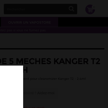
0
OUVRIR UN VAPOSTORE
otez pas si vous ne fumez pas.
DE 5 MECHES KANGER T2
RTECH
de remplacement pour clearomizer Kanger T2 - 2,4ml
sur la compatibilité ?
Aidez-moi