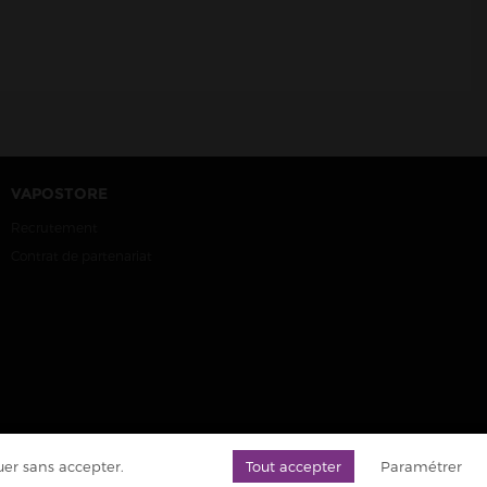
VAPOSTORE
Recrutement
Contrat de partenariat
er sans accepter.
Tout accepter
Paramétrer