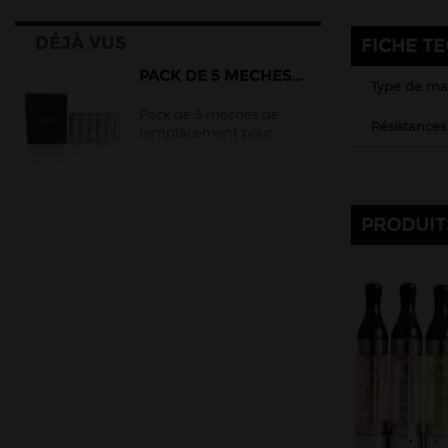
DÉJÀ VUS
FICHE T
PACK DE 5 MECHES...
Type de mat
Pack de 5 mèches de
Résistances
remplacement pour...
PRODUIT