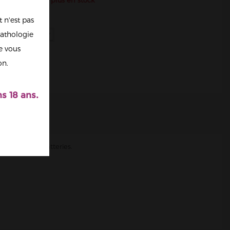
e produit n'est plus en stock
 n'est pas
ce
athologie
re vous
on.
s 18 ans.
daptées à vos batteries.