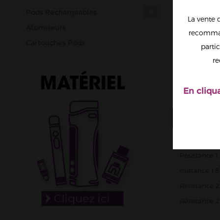
Pods Rechargeables
La vente 
Atomiseurs
recomman
Cartouches Pods
partic
Résistances (mèches)
re
Accus
Outils & Entretiens
En cliqu
Cotons
PLUS D'I
Fil résistif
Set-up complets
Pour une l'ut
Résistances pré-faites
Résistance 1
DIY
ésistance 1,8
Accessoires
Résistance 2
Résistance 2