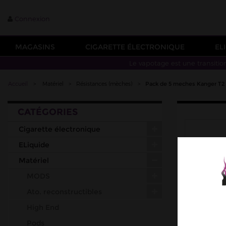
Connexion
MAGASINS
CIGARETTE ÉLECTRONIQUE
EL
Le vapotage est une transitio
Accueil
>
Matériel
>
Résistances (mèches)
>
Pack de 5 meches Kanger T2
CATÉGORIES
Cigarette électronique
ELiquide
Matériel
MODS
Ato. reconstructibles
High End
Pods