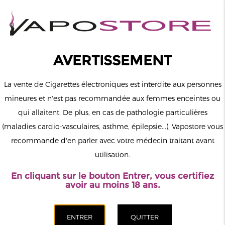
0
Connexion
AVERTISSEMENT
La vente de Cigarettes électroniques est interdite aux personnes
mineures et n'est pas recommandée aux femmes enceintes ou
qui allaitent. De plus, en cas de pathologie particulières
MENU
(maladies cardio-vasculaires, asthme, épilepsie...), Vapostore vous
recommande d'en parler avec votre médecin traitant avant
Le vapotage est une transition vers une vie sans tabac puis sans
utilisation.
dépendance à la nicotine. Ne vapotez pas si vous ne fumez pas.
En cliquant sur le bouton Entrer, vous certifiez
Accueil
>
Matériel
>
Résistances (mèches)
>
Pack de 5 résistances
avoir au moins 18 ans.
Serie B MPV
CATÉGORIES