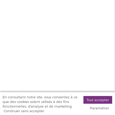
0,6 ohm
1,2 ohm
MAGASINS
PRODUITS
AIDE & SERVICES
VAPOSTORE
En consultant notre site, vous consentez à ce
Tout accepter
que des cookies soient utilisés à des fins
©
fonctionnelles, d'analyse et de marketing.
Paramétrer
2026 Vapostore
Continuer sans accepter.