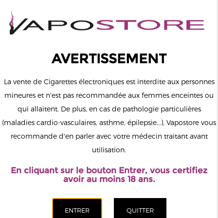
0
Connexion
AVERTISSEMENT
La vente de Cigarettes électroniques est interdite aux personnes
mineures et n'est pas recommandée aux femmes enceintes ou
qui allaitent. De plus, en cas de pathologie particulières
MENU
(maladies cardio-vasculaires, asthme, épilepsie...), Vapostore vous
recommande d'en parler avec votre médecin traitant avant
Le vapotage est une transition vers une vie sans tabac puis sans
utilisation.
dépendance à la nicotine. Ne vapotez pas si vous ne fumez pas.
En cliquant sur le bouton Entrer, vous certifiez
Accueil
>
Matériel
>
Résistances (mèches)
>
Pack de 5 résistances
avoir au moins 18 ans.
Mesh GTI Itank Vaporesso
CATÉGORIES