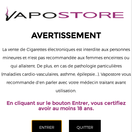
0
Connexion
AVERTISSEMENT
La vente de Cigarettes électroniques est interdite aux personnes
mineures et n'est pas recommandée aux femmes enceintes ou
qui allaitent. De plus, en cas de pathologie particulières
MENU
(maladies cardio-vasculaires, asthme, épilepsie...), Vapostore vous
recommande d'en parler avec votre médecin traitant avant
Le vapotage est une transition vers une vie sans tabac puis sans
utilisation.
dépendance à la nicotine. Ne vapotez pas si vous ne fumez pas.
En cliquant sur le bouton Entrer, vous certifiez
Accueil
>
ELiquide
>
Français
>
Pulp
>
La Pastille De Menthe
avoir au moins 18 ans.
Pulp 10ml
CATÉGORIES