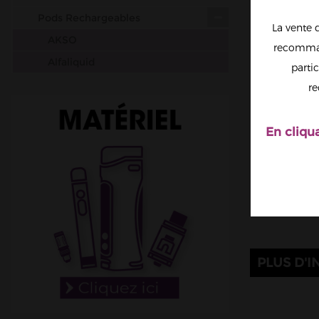
Pods Rechargeables
La vente 
AKSO
recomman
Alfaliquid
partic
Aspire
re
Da One Tech
Drifter
En cliqu
Elfbar
Elfa Pro
Fumot
Ignite
Instafill
IVapeGreat
PLUS D'I
JNR
Lost Mary