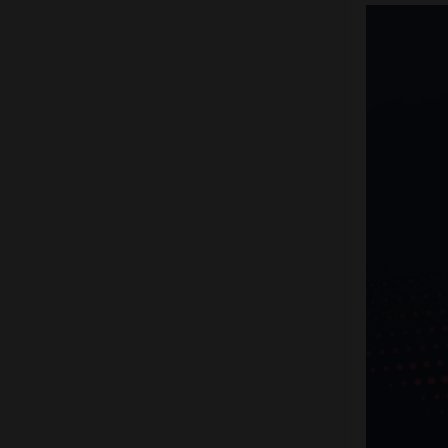
Wpuff
X-Bar
Yooz
Atomiseurs
Cartouches Pods
Résistances (mèches)
Accus
Outils & Entretiens
Cotons
Fil résistif
Set-up complets
Résistances pré-faites
DIY
Accessoires