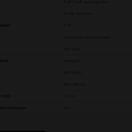
Puff | Puff rechargeable
Fruité, Boisson
ériel
Puff
Débutant, Intermédiaire
Kits pod
terie
Intégrée
850 mAh
MTL (Serré)
 (ml)
12 ml
 électroniques
Oui