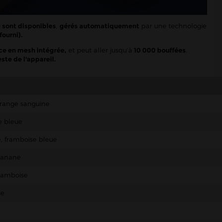
 sont disponibles
,
gérés automatiquement
par une technologie
fourni).
ce en mesh intégrée,
et peut aller jusqu’à
10 000 bouffées
.
ste de l'appareil.
 orange sanguine
e bleue
, framboise bleue
 banane
framboise
se