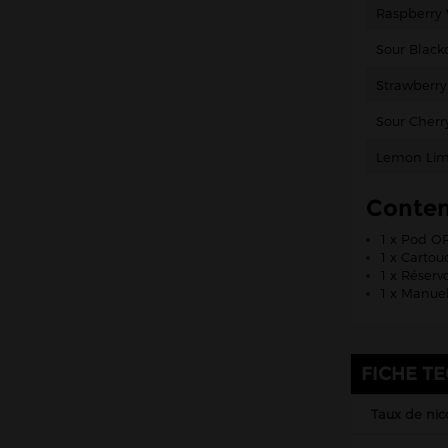
Raspberry
Sour Black
Strawberry
Sour Cherr
Lemon Li
Conte
1 x Pod O
1 x Carto
1 x Réserv
1 x Manuel 
FICHE T
Taux de nic