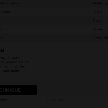
 Watermelon
Pastèque,
currant
Cassis
Fraise
y
Cerise
me
Citron, ci
nu
PRO IA 10000
uche préremplie 2ml
oir recharge 10ml
d'utilisation
ECHNIQUE
otine
20 mg