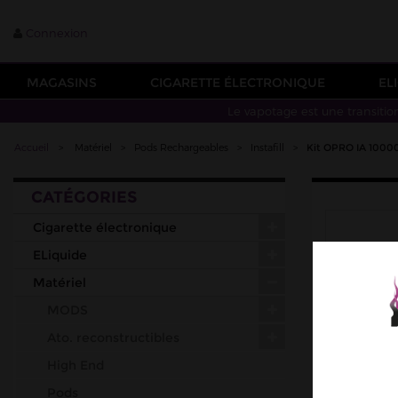
Connexion
MAGASINS
CIGARETTE ÉLECTRONIQUE
EL
Le vapotage est une transitio
Accueil
>
Matériel
>
Pods Rechargeables
>
Instafill
>
Kit OPRO IA 10000
CATÉGORIES
Cigarette électronique
ELiquide
Matériel
MODS
Ato. reconstructibles
High End
Pods