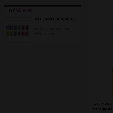
Lips
DÉJÀ VUS
Liquidarom
Lost Vape
KIT OPRO IA 10000...
Ma Petite Vape
Le kit OPRO IA 10000
intègre une...
Maison Fuel
Oxva
Peakbar
PIXL
Pulp
RazzBar
Solobar
Torna-Bar
Vaporesso
Le kit OPRO 
Vaze Vape
recharge de 
WIMBI