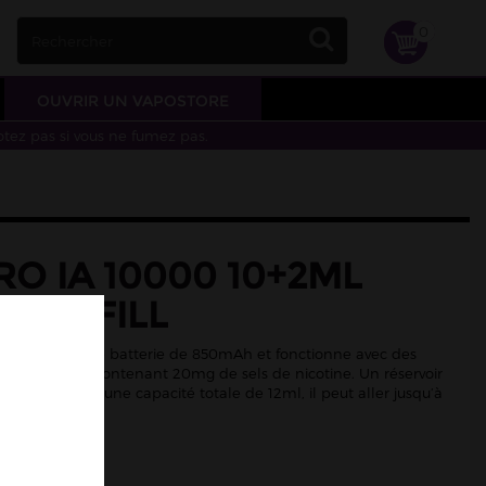
0
OUVRIR UN VAPOSTORE
otez pas si vous ne fumez pas.
RO IA 10000 10+2ML
NSTAFILL
000 intègre une batterie de 850mAh et fonctionne avec des
lies de 2ml contenant 20mg de sels de nicotine. Un réservoir
10ml permet une capacité totale de 12ml, il peut aller jusqu’à