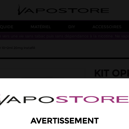
IQUIDE
MATÉRIEL
DIY
ACCESSOIRES
n vers une vie sans tabac puis sans dépendance à la nicotine. Ne vap
 10+2ml 20mg Instafill
KIT OP
20MG I
Le kit OPRO IA 10
cartouches préremp
supplémentaire de 
10 000 bouffées.
18,90 €
AVERTISSEMENT