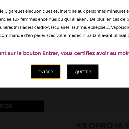
Saveur
de Cigarettes électroniques est interdite aux personnes mineures et
Blue Blood Orange
dée aux femmes enceintes ou qui allaitent. De plus, en cas de p
Quantité
ulières (maladies cardio-vasculaires, asthme, épilepsie...), Vaposto
Afficher en
commande d'en parler avec votre médecin traitant avant utilisati
grand
Ajoute
ant sur le bouton Entrer, vous certifiez avoir au moin
NFOS
Kit OPRO IA 