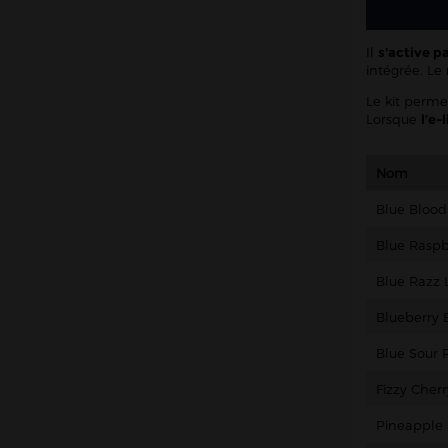
Il
s'active p
intégrée. Le
Le kit perm
Lorsque
l’e-
Nom
Blue Bloo
Blue Raspb
Blue Razz
Blueberry
Blue Sour 
Fizzy Cherr
Pineapple