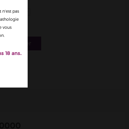
 n'est pas
athologie
re vous
on.
r au panier
s 18 ans.
10000