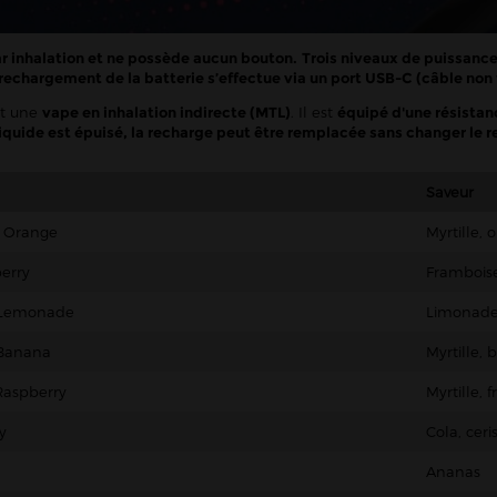
ar inhalation et ne possède aucun bouton.
Trois niveaux de puissance
rechargement de la batterie s’effectue via un port USB-C (câble non 
et une
vape en inhalation indirecte (MTL)
. Il est
équipé d'une résistan
liquide est épuisé, la recharge peut être remplacée sans changer le re
Saveur
d Orange
Myrtille,
erry
Frambois
 Lemonade
Limonade
 Banana
Myrtille,
Raspberry
Myrtille, 
y
Cola, ceri
Ananas