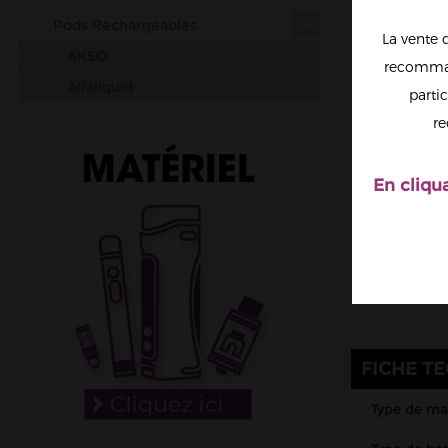
Pods Rechargeables
La vente 
AKSO
recomman
Alfaliquid
partic
Aspire
re
Da One Tech
Drifter
En cliqu
Elfbar
Elfa Pro
Fumot
Ignite
Instafill
IVapeGreat
FICHE T
JNR
Type de mat
Lost Mary