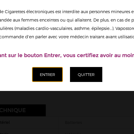
Couleur
de Cigarettes électroniques est interdite aux personnes mineures et
Sky Blue
dée aux femmes enceintes ou qui allaitent. De plus, en cas de p
Quantité
ulières (maladies cardio-vasculaires, asthme, épilepsie...), Vaposto
Afficher en
commande d'en parler avec votre médecin traitant avant utilisati
grand
Ajoute
ant sur le bouton Entrer, vous certifiez avoir au moin
ECHNIQUE
ériel
Batteries