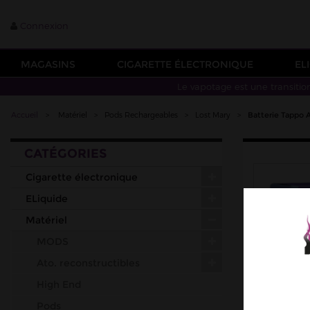
Connexion
MAGASINS
CIGARETTE ÉLECTRONIQUE
EL
Le vapotage est une transitio
Accueil
>
Matériel
>
Pods Rechargeables
>
Lost Mary
>
Batterie Tappo A
CATÉGORIES
Cigarette électronique
ELiquide
Matériel
MODS
Ato. reconstructibles
High End
Pods