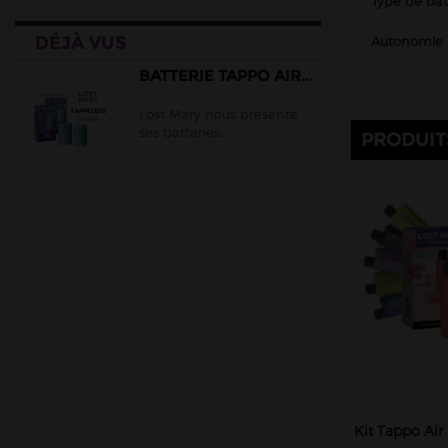
Type de bat
Lips
DÉJÀ VUS
Autonomie
Liquidarom
Lost Vape
BATTERIE TAPPO AIR...
Ma Petite Vape
Lost Mary nous présente
ses batteries...
Maison Fuel
PRODUIT
Oxva
Peakbar
PIXL
Pulp
RazzBar
Solobar
Torna-Bar
Vaporesso
Vaze Vape
Kit Tappo Air
WIMBI