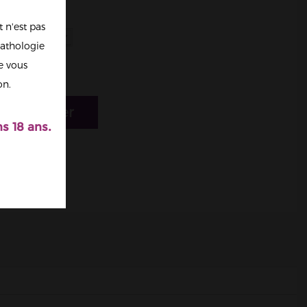
 n'est pas
athologie
re vous
on.
r au panier
s 18 ans.