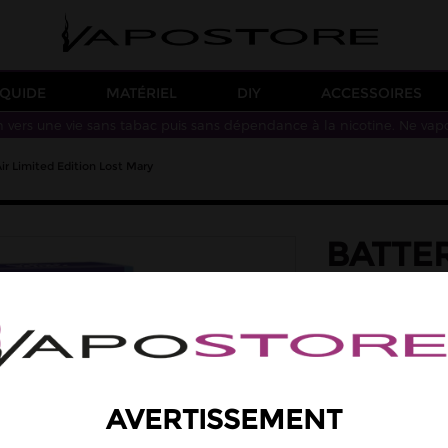
IQUIDE
MATÉRIEL
DIY
ACCESSOIRES
n vers une vie sans tabac puis sans dépendance à la nicotine. Ne vap
ir Limited Edition Lost Mary
BATTER
EDITI
Lost Mary nous pré
Dotée d'une auton
cartouches Tappo p
entendu, le rechar
AVERTISSEMENT
5,90 €