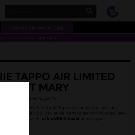
0
OUVRIR UN VAPOSTORE
otez pas si vous ne fumez pas.
IE TAPPO AIR LIMITED
ON LOST MARY
sente ses batteries Tappo Air.
omie de 750 mAh, la batterie Tappo Air fonctionne avec des
ré-remplies avec 2ml de liquide (cartouches non fournies). Bien
gement se fera via le
câble USB-C fourni
dans le pack.