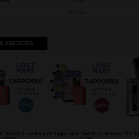
terie
Intégrée
750 mAh
S ASSOCIÉS
 (+ Pod 2ml) Lost Mary
Kit Tappo Air (+ Pod 2ml) Lost Mary
Pod Ta
- 10mg
- 20mg