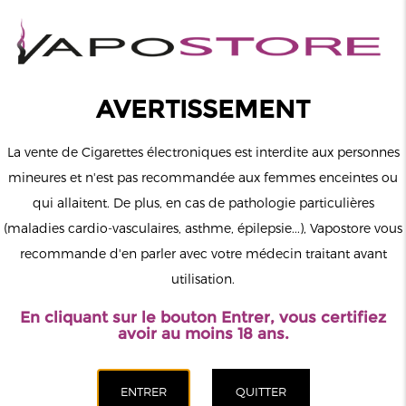
0
Connexion
AVERTISSEMENT
La vente de Cigarettes électroniques est interdite aux personnes
mineures et n'est pas recommandée aux femmes enceintes ou
qui allaitent. De plus, en cas de pathologie particulières
MENU
(maladies cardio-vasculaires, asthme, épilepsie...), Vapostore vous
recommande d'en parler avec votre médecin traitant avant
Le vapotage est une transition vers une vie sans tabac puis sans
utilisation.
dépendance à la nicotine. Ne vapotez pas si vous ne fumez pas.
En cliquant sur le bouton Entrer, vous certifiez
Accueil
>
DIY
>
Bases
>
Obvious Liquids
>
Base 125ml 00mg
avoir au moins 18 ans.
Obvious Liquids
CATÉGORIES